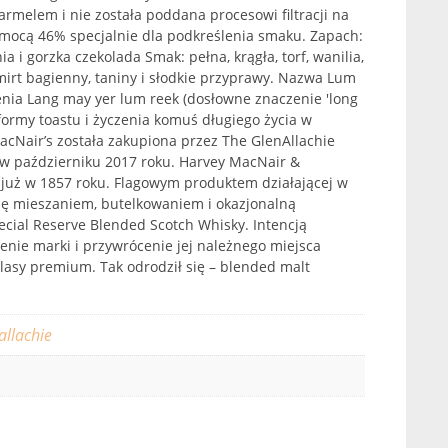
armelem i nie została poddana procesowi filtracji na
 mocą 46% specjalnie dla podkreślenia smaku. Zapach:
ia i gorzka czekolada Smak: pełna, krągła, torf, wanilia,
 mirt bagienny, taniny i słodkie przyprawy. Nazwa Lum
nia Lang may yer lum reek (dosłowne znaczenie 'long
ormy toastu i życzenia komuś długiego życia w
Nair’s została zakupiona przez The GlenAllachie
d w październiku 2017 roku. Harvey MacNair &
już w 1857 roku. Flagowym produktem działającej w
ię mieszaniem, butelkowaniem i okazjonalną
pecial Reserve Blended Scotch Whisky. Intencją
ienie marki i przywrócenie jej należnego miejsca
asy premium. Tak odrodził się – blended malt
allachie