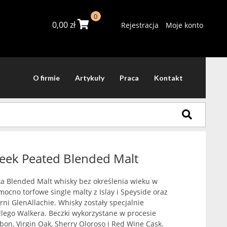
0
0,00
zł
Rejestracja
Moje konto
O firmie
Artykuły
Praca
Kontakt
eek Peated Blended Malt
ka Blended Malt whisky bez określenia wieku w
mocno torfowe single malty z Islay i Speyside oraz
rni GlenAllachie. Whisky zostały specjalnie
lego Walkera. Beczki wykorzystane w procesie
urbon, Virgin Oak, Sherry Oloroso i Red Wine Cask.