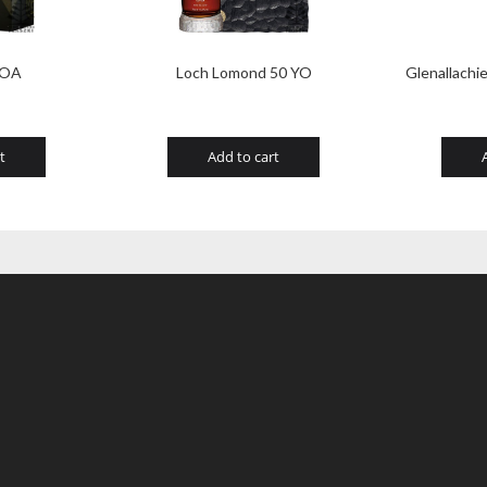
 OA
Loch Lomond 50 YO
Glenallachi
t
Add to cart