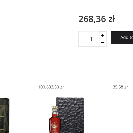
268,36
zł
Macnair's
Add to
Lum
Reek
Peated
Blended
Malt
quantity
100.633,50
zł
35,58
zł