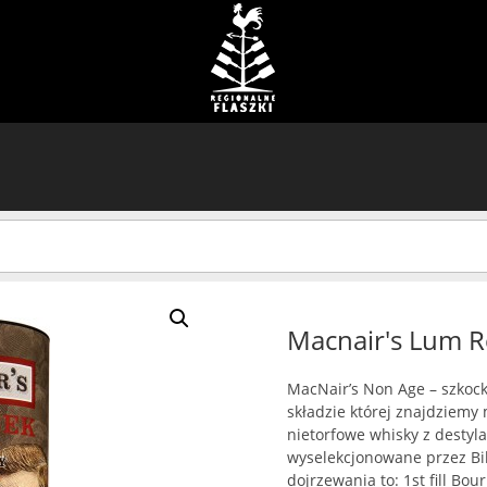
Macnair's Lum R
MacNair’s Non Age – szkoc
składzie której znajdziemy 
nietorfowe whisky z destyla
wyselekcjonowane przez Bil
dojrzewania to: 1st fill Bo