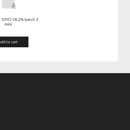
e 10YO 58,2% batch 3
mini
Add to cart