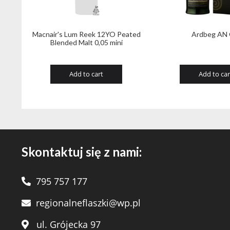
Macnair's Lum Reek 12YO Peated
Ardbeg AN
Blended Malt 0,05 mini
Add to cart
Add to car
Skontaktuj się z nami:
795 757 177
regionalneflaszki@wp.pl
ul. Grójecka 97