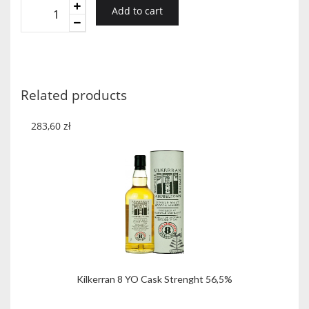
Loch
Add to cart
Lomond
Vintage
1999
Paul
Lawrie
Related products
Blue
quantity
283,60
zł
Kilkerran 8 YO Cask Strenght 56,5%