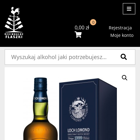
ME
0
0,00
zł
Rejestracja
Moje konto
Szukaj: