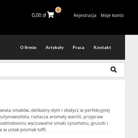
0
0,00
zł
Rejestracja
Moje konto
O firmie
Artykuły
Praca
Kontakt
iata smaków, delikatny dym i słodycz w perfekcyjnej
ztynowozłota, roztacza aromaty wanilii, przypraw
 podniebieniu wyczuwalne smaki cynamonu, gruszki i
 w ustak posmak toffi.