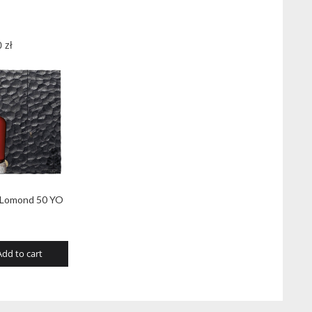
0
zł
 Lomond 50 YO
Add to cart