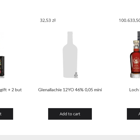
32,53
zł
100.633,5
ift + 2 but
Glenallachie 12YO 46% 0,05 mini
Loch
t
Add to cart