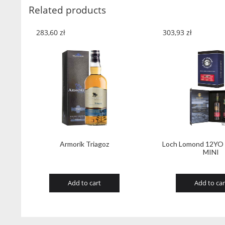
Related products
283,60
zł
303,93
zł
Armorik Triagoz
Loch Lomond 12YO g
MINI
Add to cart
Add to car