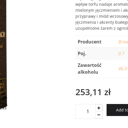
wpływ torfu nadaje aroma
mielonym jęczmieniem i akc
przyprawy i miód wrzosowy,
jęczmienia i akcenty białeg
uzupełnione żarem z ognis
Producent
Bro
Poj.
0.7
Zawartość
46.0
alkoholu
253,11
zł
Glendronach
Add to
Peated
quantity