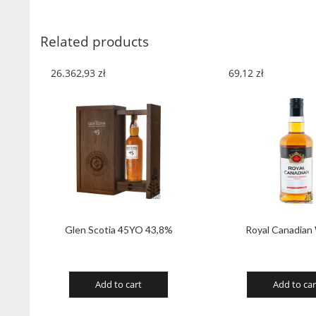
Related products
26.362,93
zł
69,12
zł
Glen Scotia 45YO 43,8%
Royal Canadian
Add to cart
Add to car