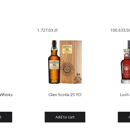
1.727,03
zł
100.633,5
 Whisky
Glen Scotia 25 YO
Loch
t
Add to cart