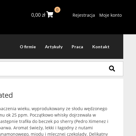
0
0,00
zł
Rejestracja
Moje konto
O firmie
Artykuły
Praca
Kontakt
ated
znaczenia wieku, wyprodukowany ze słodu wędzonego
u ok 25 ppm. Początkowo whisky dojrzewała w
astępnie trafiła do beczek po sherry (Pedro Ximenez i
 barwa. Aromat świeży, lekki i łagodny z nutami
cynamonowego, miodu i mlecznej czekolady. Delikatny