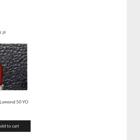
0
zł
 Lomond 50 YO
Add to cart