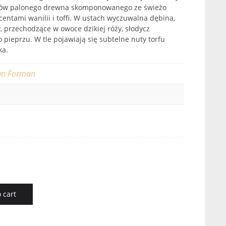
tów palonego drewna skomponowanego ze świeżo
entami wanilii i toffi. W ustach wyczuwalna dębina,
 przechodzące w owoce dzikiej róży, słodycz
o pieprzu. W tle pojawiają się subtelne nuty torfu
ka.
wn Forman
 cart