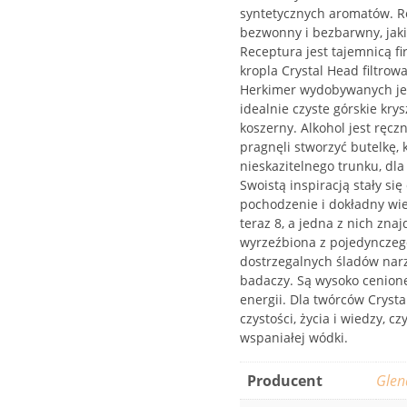
syntetycznych aromatów. Re
bezwonny i bezbarwny, jaki
Receptura jest tajemnicą f
kropla Crystal Head filtro
Herkimer wydobywanych jed
idealnie czyste górskie krys
koszerny. Alkohol jest ręc
pragnęli stworzyć butelkę,
nieskazitelnego trunku, dla
Swoistą inspiracją stały się
pochodzenie i dokładny wiek
teraz 8, a jedna z nich zna
wyrzeźbiona z pojedynczego
dostrzegalnych śladów narz
badaczy. Są wysoko cenione
energii. Dla twórców Crys
czystości, życia i wiedzy, cz
wspaniałej wódki.
Producent
Glen