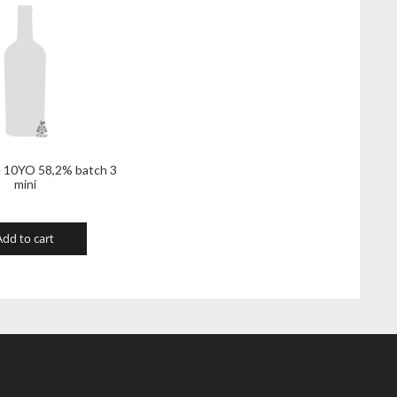
e 10YO 58,2% batch 3
mini
Add to cart