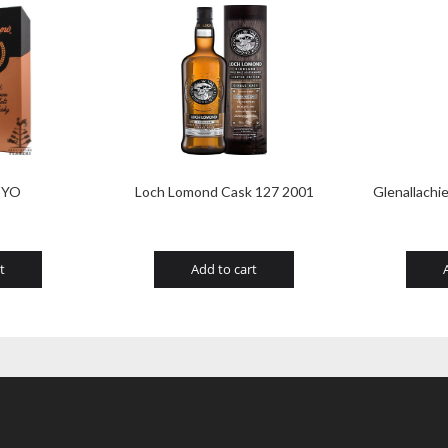
 YO
Loch Lomond Cask 127 2001
Glenallachi
t
Add to cart