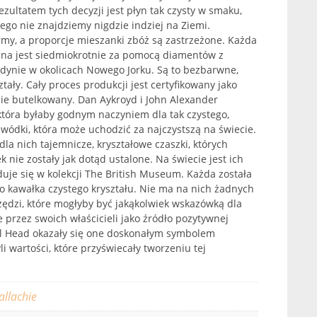
zultatem tych decyzji jest płyn tak czysty w smaku,
ego nie znajdziemy nigdzie indziej na Ziemi.
irmy, a proporcje mieszanki zbóż są zastrzeżone. Każda
wana jest siedmiokrotnie za pomocą diamentów z
ynie w okolicach Nowego Jorku. Są to bezbarwne,
ztały. Cały proces produkcji jest certyfikowany jako
znie butelkowany. Dan Aykroyd i John Alexander
 która byłaby godnym naczyniem dla tak czystego,
 wódki, która może uchodzić za najczystszą na świecie.
 dla nich tajemnicze, kryształowe czaszki, których
 nie zostały jak dotąd ustalone. Na świecie jest ich
jduje się w kolekcji The British Museum. Każda została
 kawałka czystego kryształu. Nie ma na nich żadnych
ędzi, które mogłyby być jakąkolwiek wskazówką dla
 przez swoich właścicieli jako źródło pozytywnej
tal Head okazały się one doskonałym symbolem
yli wartości, które przyświecały tworzeniu tej
allachie