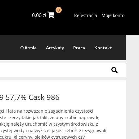
0
0,00
zł
Rejestracja
Moje konto
O firmie
Artykuły
Praca
Kontakt
89 57,7% Cask 986
cili lata na rozważanie zagadnienia czystości
ste rzeczy takie jak fakt, że aby zrobić naprawdę
ukcję należy uruchomić w czystym środowisku z
zystej wody i najwyższej jakości zbóż. Zrezygnowali
cukru, gliceryny, olejków cytrusowych czy