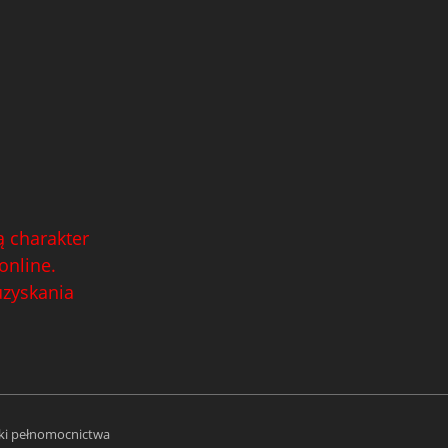
 charakter
online.
uzyskania
i pełnomocnictwa