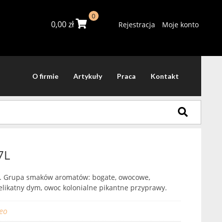
0
0,00
zł
Rejestracja
Moje konto
O firmie
Artykuły
Praca
Kontakt
7L
. Grupa smaków aromatów: bogate, owocowe,
delikatny dym, owoc kolonialne pikantne przyprawy.
eo