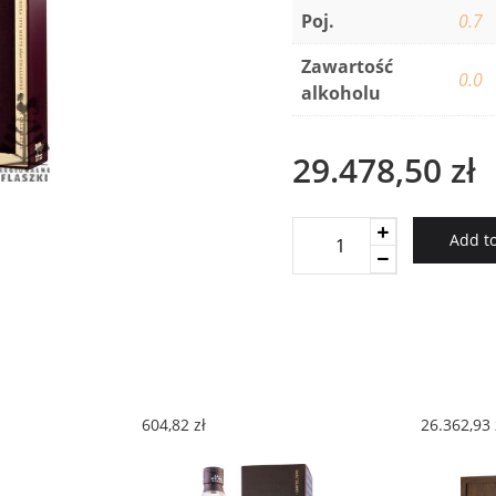
Poj.
0.7
Zawartość
0.0
alkoholu
29.478,50
zł
BRORA
Add to
40
YO
0.7L
quantity
604,82
zł
26.362,93