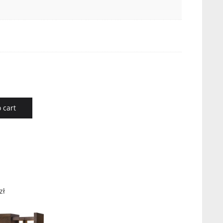
 cart
zł