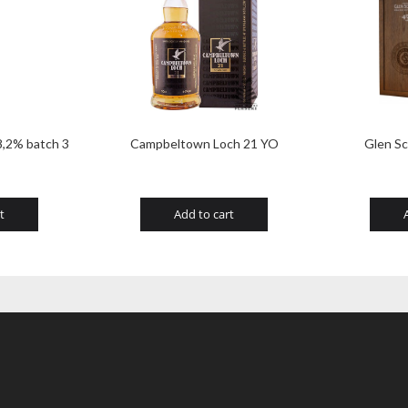
8,2% batch 3
Campbeltown Loch 21 YO
Glen S
t
Add to cart