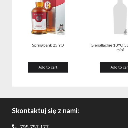
Springbank 25 YO
Glenallachie 10YO 5
mini
Add to cart
Add to car
Skontaktuj się z nami:
795 757 177