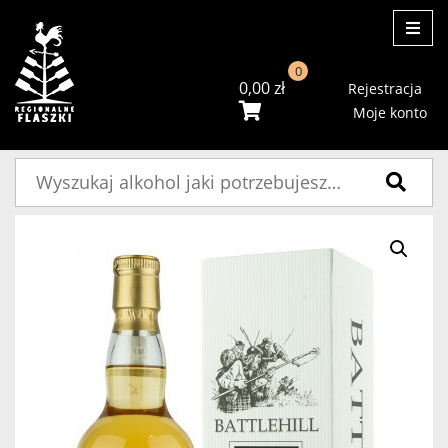
ME
0
0,00
zł
Rejestracja
Moje konto
Szukaj: