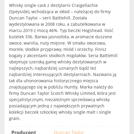
Whisky single cask z destylarni Craigellachie
(Speyside), wchodząca w skład – należącej do firmy
Duncan Taylor – serii Battlehill. Została
wydestylowana w 2008 roku, a zabutelkowana w
marcu 2019 z mocą 46%. Typ beczki Hogshead. Ilość
butelek 336. Barwa jasnozłota, w aromacie duszone
owoce, wanilia, nuty mięsne. W smaku owocowa,
morele, słodkie przyprawy, miód i orzechy. Finisz
bogaty z akcentami słodkich migdałów. Seria Battlehill
obejmuje szeroką gamę whisky destylowanych w
najlepszych, najbardziej uznanych bądź też
najbardziej interesujących destylarniach. Nazwano ją
tak dla uhonorowania historycznego miejsca
znajdującego się w pobliżu Huntly. Marka należy do
firmy Duncan Taylor Scotch Whisky Limited, która jest
specjalistycznym, niezależnym sprzedawcą whisky
posiadającym jedną z największych prywatnych
kolekcji beczek szkockiej whisky single malt i single
grain.
Producent
Duncan Taylor