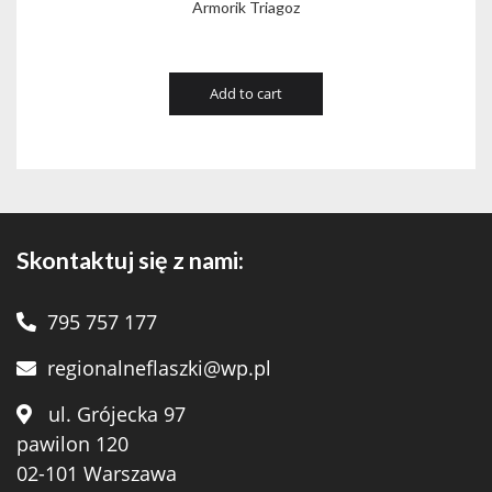
Armorik Triagoz
Add to cart
Skontaktuj się z nami:
795 757 177
regionalneflaszki@wp.pl
ul. Grójecka 97
pawilon 120
02-101 Warszawa