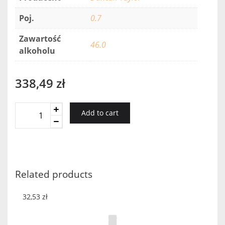
Poj.
0.7
Zawartość
46.0
alkoholu
338,49
zł
Battlehill
Add to cart
Craigellachie
10YO
quantity
Related products
32,53
zł