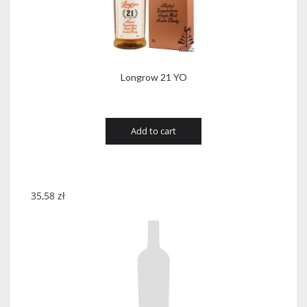
Longrow 21 YO
Add to cart
35,58
zł