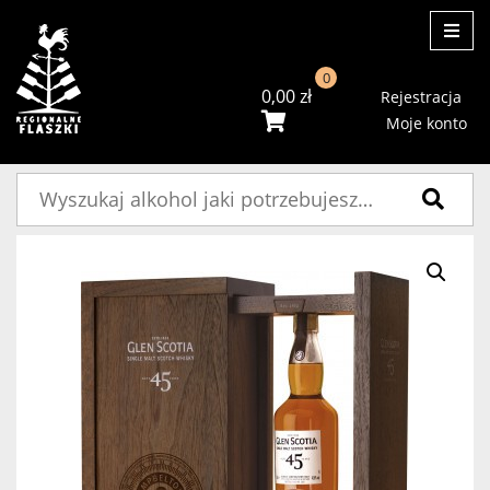
ME
0
0,00
zł
Rejestracja
Moje konto
Szukaj: