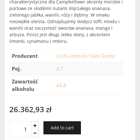
charakterystyczne dla Campbeltown akcenty morskie i
portowe ze słodkimi nutami dojrzałego ananasa,
zielonego jabłka, wanilii, róży i dębiny. W smaku
niezwykle oleista. Odnajdujemy słodycz toffi, miodu i
wanilii oraz soczystość owoców ananasa, mango i
arbuza. Finisz jest długi, lekko słony, z akcentem
limonki, cynamonu i imbiru.
Producent
Loch Lomond / Glen Scotia
Poj.
0.7
Zawartość
43.8
alkoholu
26.362,93
zł
Glen
Add to cart
Scotia
45YO