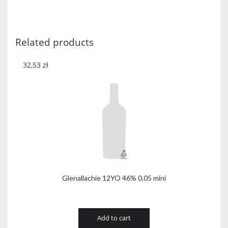
43,8%
quantity
Related products
32,53
zł
Glenallachie 12YO 46% 0,05 mini
Add to cart