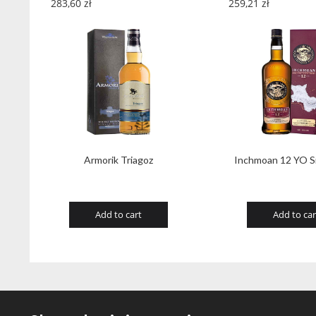
283,60
zł
259,21
zł
Armorik Triagoz
Inchmoan 12 YO Si
Add to cart
Add to car