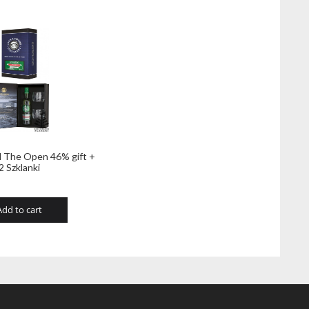
 The Open 46% gift +
2 Szklanki
Add to cart