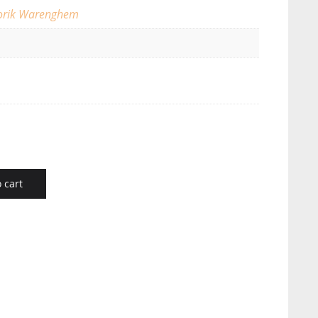
orik Warenghem
 cart