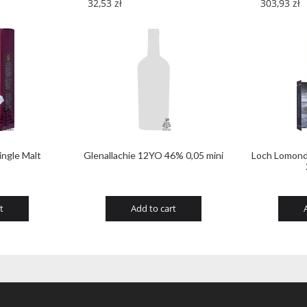
32,53
zł
303,93
zł
ngle Malt
Glenallachie 12YO 46% 0,05 mini
Loch Lomond
t
Add to cart