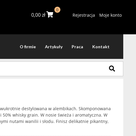
0
0,00
zł
Rejestracja
Moje konto
O firmie
Artykuły
Praca
Kontakt
 dwukrotnie destylowana w alembikach. Skomponowana
 i 50% whisky grain. W nosie świeża i aromatyczna. W
mi nutami wanilii i słodu. Finisz delikatnie pikantny,