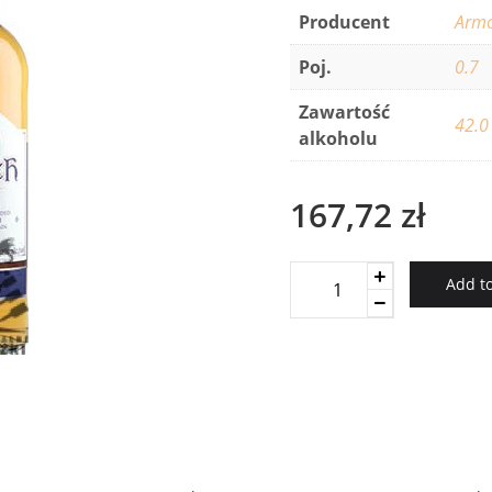
Producent
Arm
Poj.
0.7
Zawartość
42.0
alkoholu
167,72
zł
Breizh
Add to
Whisky
quantity