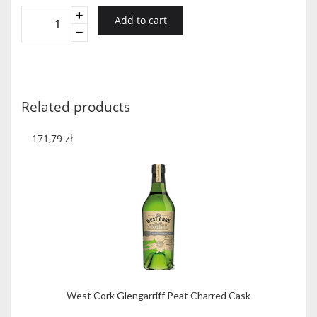
The
Add to cart
Irishman
Founders
Reserve
quantity
Related products
171,79
zł
West Cork Glengarriff Peat Charred Cask