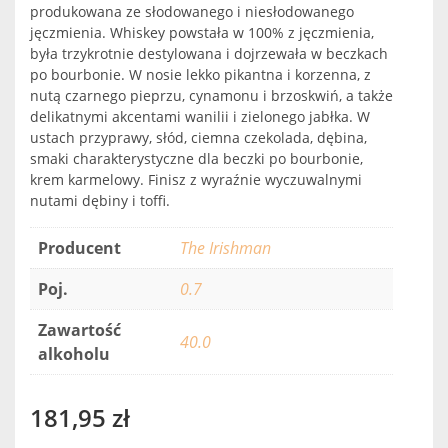
produkowana ze słodowanego i niesłodowanego
jęczmienia. Whiskey powstała w 100% z jęczmienia,
była trzykrotnie destylowana i dojrzewała w beczkach
po bourbonie. W nosie lekko pikantna i korzenna, z
nutą czarnego pieprzu, cynamonu i brzoskwiń, a także
delikatnymi akcentami wanilii i zielonego jabłka. W
ustach przyprawy, słód, ciemna czekolada, dębina,
smaki charakterystyczne dla beczki po bourbonie,
krem karmelowy. Finisz z wyraźnie wyczuwalnymi
nutami dębiny i toffi.
Producent
The Irishman
Poj.
0.7
Zawartość
40.0
alkoholu
181,95
zł