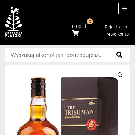
ME
0
0,00
zł
Rejestracja
Moje konto
Szukaj: