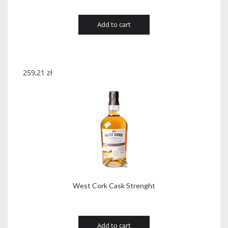
Add to cart
259,21
zł
West Cork Cask Strenght
Add to cart