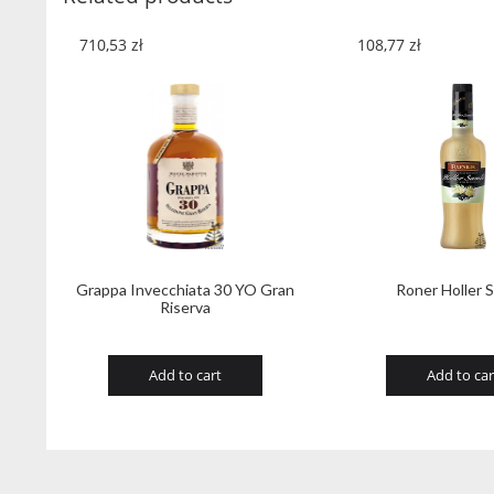
710,53
zł
108,77
zł
Grappa Invecchiata 30 YO Gran
Roner Holler 
Riserva
Add to cart
Add to car