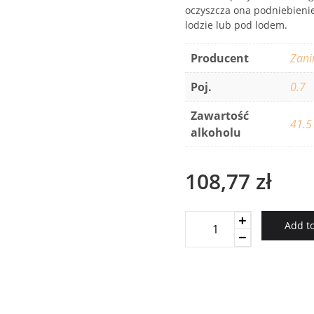
oczyszcza ona podniebienie
lodzie lub pod lodem.
Producent
Zani
Poj.
0.7
Zawartość
41.5
alkoholu
108,77
zł
Cavallina
Add to
Bianca
4
Blend
quantity