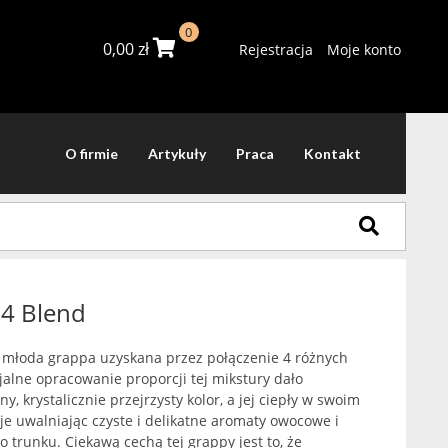
0
0,00
zł
Rejestracja
Moje konto
O firmie
Artykuły
Praca
Kontakt
 4 Blend
o młoda grappa uzyskana przez połączenie 4 różnych
jalne opracowanie proporcji tej mikstury dało
y, krystalicznie przejrzysty kolor, a jej ciepły w swoim
e uwalniając czyste i delikatne aromaty owocowe i
go trunku. Ciekawą cechą tej grappy jest to, że