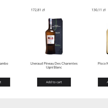
172,81
zł
130,11
zł
Sambo
Lheraud Pineau Des Charentes
Pisco 
Ugni Blanc
t
Add to cart