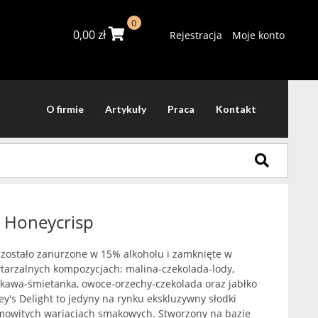
0
0,00
zł
Rejestracja
Moje konto
O firmie
Artykuły
Praca
Kontakt
t Honeycrisp
y zostało zanurzone w 15% alkoholu i zamknięte w
tarzalnych kompozycjach: malina-czekolada-lody,
-kawa-śmietanka, owoce-orzechy-czekolada oraz jabłko
y's Delight to jedyny na rynku ekskluzywny słodki
amowitych wariacjach smakowych. Stworzony na bazie