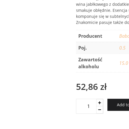
wina jabłkowego z dodatki
smakuje obłędnie. Esencja s
komponuje się w subtelnyc
Znakomicie pasuje także d
Producent
Babc
Poj.
0.5
Zawartość
15.0
alkoholu
52,86
zł
Mickey's
Add to
DeLight
Honeycrisp
quantity