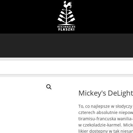
Mickey's DeLigh
To, co najlepsze w słodycz
czterech absolutnie niepow
tiramisu-francuska wanilia
w czekoladzie-karmel. Micke
likier dostępny w tak nies