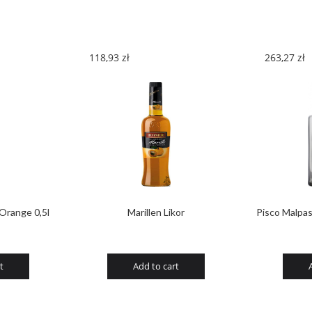
118,93
zł
263,27
zł
Orange 0,5l
Marillen Likor
Pisco Malpa
t
Add to cart