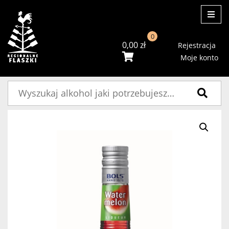
ME
0
0,00
zł
Rejestracja
Moje konto
Szukaj: