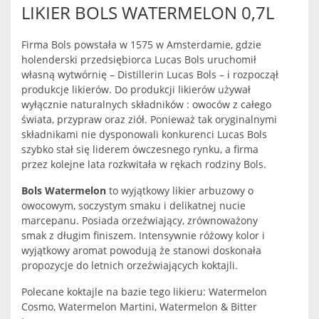
LIKIER BOLS WATERMELON 0,7L
Firma Bols powstała w 1575 w Amsterdamie, gdzie
holenderski przedsiębiorca Lucas Bols uruchomił
własną wytwórnię – Distillerin Lucas Bols – i rozpoczął
produkcje likierów. Do produkcji likierów używał
wyłącznie naturalnych składników : owoców z całego
świata, przypraw oraz ziół. Ponieważ tak oryginalnymi
składnikami nie dysponowali konkurenci Lucas Bols
szybko stał się liderem ówczesnego rynku, a firma
przez kolejne lata rozkwitała w rękach rodziny Bols.
Bols Watermelon
to wyjątkowy likier arbuzowy o
owocowym, soczystym smaku i delikatnej nucie
marcepanu. Posiada orzeźwiający, zrównoważony
smak z długim finiszem. Intensywnie różowy kolor i
wyjątkowy aromat powodują że stanowi doskonała
propozycje do letnich orzeźwiających koktajli.
Polecane koktajle na bazie tego likieru: Watermelon
Cosmo, Watermelon Martini, Watermelon & Bitter