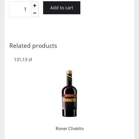
LIKIER
Add to cart
BOLS
WATERMELON
0,7L
quantity
Related products
131,13
zł
Roner Chokito