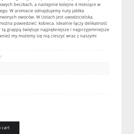
owych beczkach, a następnie kolejne 4 miesiące w
ego. W aromacie odnajdujemy nuty jabłka
wonych owoców. W Ustach jest uwodzicielska,
można powiedzieć: kobieca. Idealnie łączy delikatność
 tą grappą świętuje najpiękniejsze i najprzyjemniejsze
wnież my możemy się nią cieszyć wraz z naszymi
r
 cart