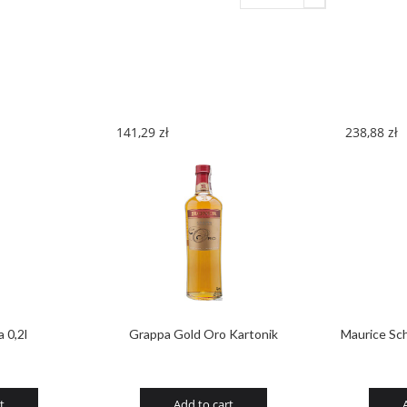
Grappa
Invecchia
quantity
141,29
zł
238,88
zł
 0,2l
Grappa Gold Oro Kartonik
Maurice Sch
t
Add to cart