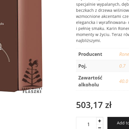
specjalnie wypalanych, dęb
beczkach z drzewa wiśniow
wzmocnione akcentami czer
elegancka i wyrafinowana- 
i pełnię smaku. Karin Roner
momenty w życiu. Teraz ró
najbliższymi.
Producent
Rone
Poj.
0.7
Zawartość
40.0
alkoholu
503,17
zł
Roner
Add to
Weissburgunder