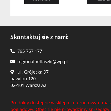
Skontaktuj się z nami:
795 757 177
regionalneflaszki@wp.pl
ul. Grójecka 97
pawilon 120
02-101 Warszawa
Produkty dostępne w sklepie internetowym mają
poglądowy. Obecnie nie prowadzimy sprzedaży 