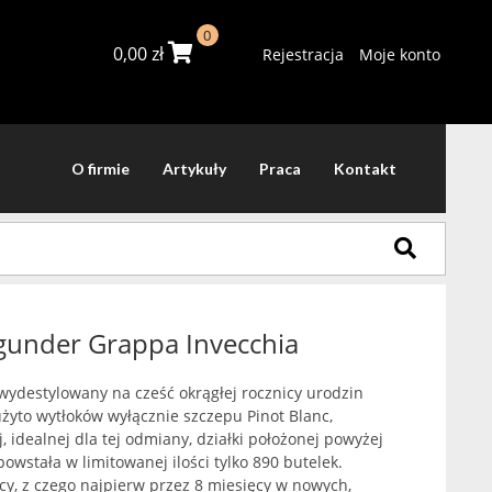
0
0,00
zł
Rejestracja
Moje konto
O firmie
Artykuły
Praca
Kontakt
gunder Grappa Invecchia
 wydestylowany na cześć okrągłej rocznicy urodzin
użyto wytłoków wyłącznie szczepu Pinot Blanc,
 idealnej dla tej odmiany, działki położonej powyżej
powstała w limitowanej ilości tylko 890 butelek.
cy, z czego najpierw przez 8 miesięcy w nowych,