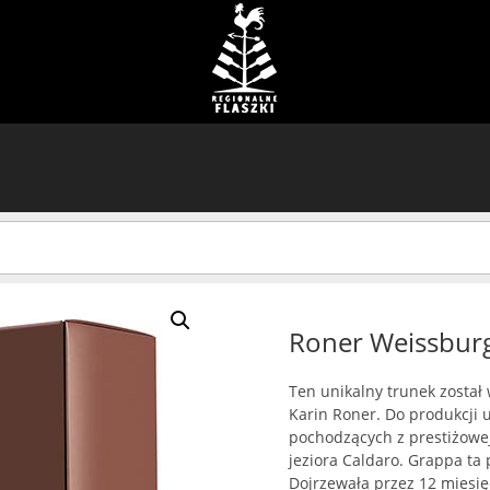
Roner Weissbur
Ten unikalny trunek został
Karin Roner. Do produkcji 
pochodzących z prestiżowej,
jeziora Caldaro. Grappa ta 
Dojrzewała przez 12 miesię