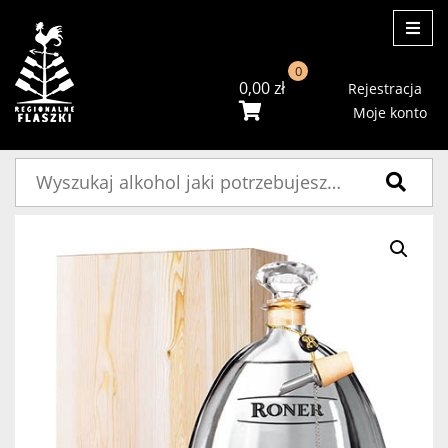
ME
0
0,00
zł
Rejestracja
Moje konto
Szukaj: