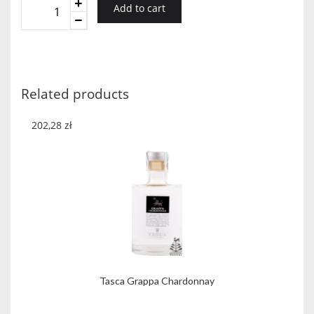
La
Add to cart
Morbida
Grappa
Biała
1,5l
quantity
Related products
202,28
zł
Tasca Grappa Chardonnay