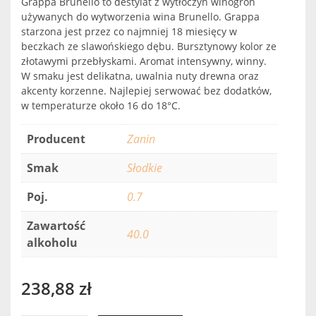
Grappa Brunello to destylat z wytłoczyn winogron
używanych do wytworzenia wina Brunello. Grappa
starzona jest przez co najmniej 18 miesięcy w
beczkach ze slawońskiego dębu. Bursztynowy kolor ze
złotawymi przebłyskami. Aromat intensywny, winny.
W smaku jest delikatna, uwalnia nuty drewna oraz
akcenty korzenne. Najlepiej serwować bez dodatków,
w temperaturze około 16 do 18°C.
Producent
Zanin
Smak
Słodkie
Poj.
0.7
Zawartość
40.0
alkoholu
238,88
zł