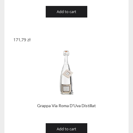
Add to cart
171,79
zł
Grappa Via Roma D'Uva Distillat
Add to cart