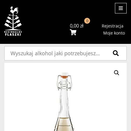
ME
0
0,00
zł
Rejestracja
Moje konto
Szukaj: