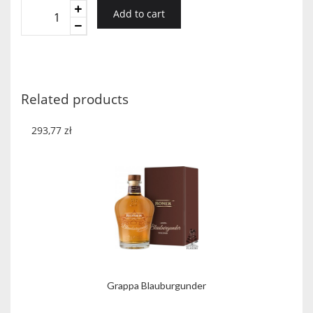
Grappa
Add to cart
Via
Roma
Brunello
quantity
Related products
293,77
zł
Grappa Blauburgunder