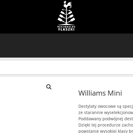
Williams Mini
Destylaty owocowe są specja
ze starannie wyselekcjonow
Poddawany podwójnej desty
Dzięki tej procedurze zach
powstanie wysokiej klasy b