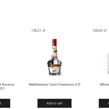
136,21
zł
100,63
zł
st Reserva
Waldhimbeer Geist Framboise 0,7l
White
011
t
Add to cart