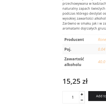
przechowywana w kadziach z
naturalny zapach świeżych 
podczas którego destylat os
wysokiej zawartości alkohol
Zarówno w smaku jak i w z
aromatami dojrzałych grusz
Producent
Rone
Poj.
0.04
Zawartość
40.0
alkoholu
15,25
zł
Williams
Add to
Mini
quantity