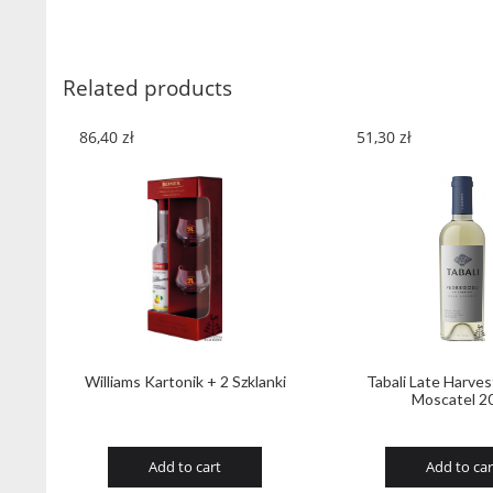
Related products
86,40
zł
51,30
zł
Williams Kartonik + 2 Szklanki
Tabali Late Harve
Moscatel 2
Add to cart
Add to car