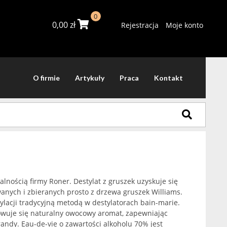
0
0,00
zł
Rejestracja
Moje konto
O firmie
Artykuły
Praca
Kontakt
lnością firmy Roner. Destylat z gruszek uzyskuje się
anych i zbieranych prosto z drzewa gruszek Williams.
lacji tradycyjną metodą w destylatorach bain-marie.
owuje się naturalny owocowy aromat, zapewniając
randy. Eau-de-vie o zawartości alkoholu 70% jest