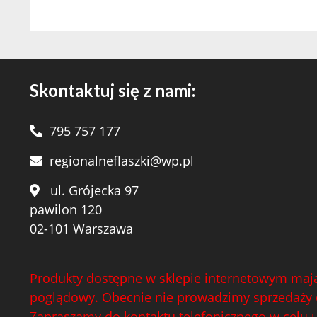
Skontaktuj się z nami:
795 757 177
regionalneflaszki@wp.pl
ul. Grójecka 97
pawilon 120
02-101 Warszawa
Produkty dostępne w sklepie internetowym mają
poglądowy. Obecnie nie prowadzimy sprzedaży 
Zapraszamy do kontaktu telefonicznego w celu 