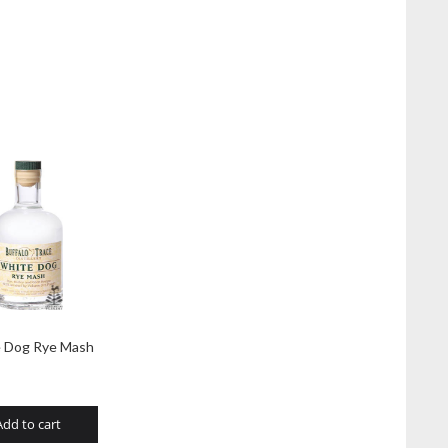
 Dog Rye Mash
Add to cart