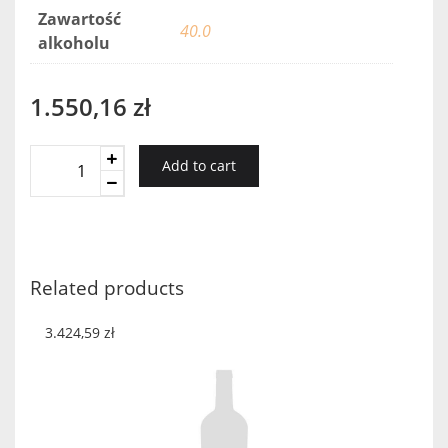
Zawartość
40.0
alkoholu
1.550,16
zł
Francois
Add to cart
Voyer
Extra
skrzynka
quantity
Related products
3.424,59
zł