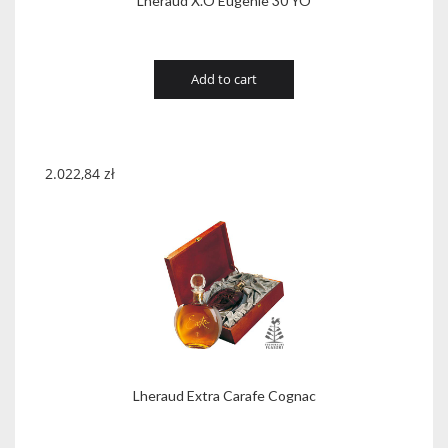
Lheraud X.O Eugenie 30 YO
Add to cart
2.022,84
zł
Lheraud Extra Carafe Cognac