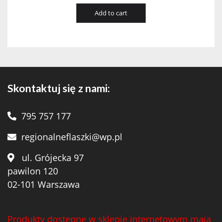
Add to cart
Skontaktuj się z nami:
795 757 177
regionalneflaszki@wp.pl
ul. Grójecka 97
pawilon 120
02-101 Warszawa
Produkty dostępne w sklepie internetowym mają