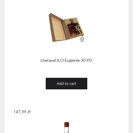
Lheraud X.O Eugenie 30 YO
Add to cart
147,39
zł