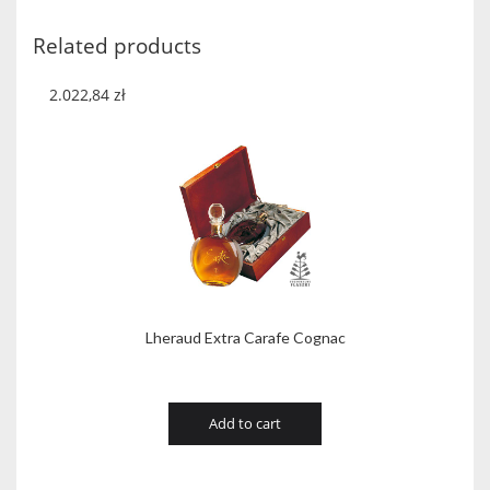
Borderies
quantity
Related products
2.022,84
zł
Lheraud Extra Carafe Cognac
Add to cart