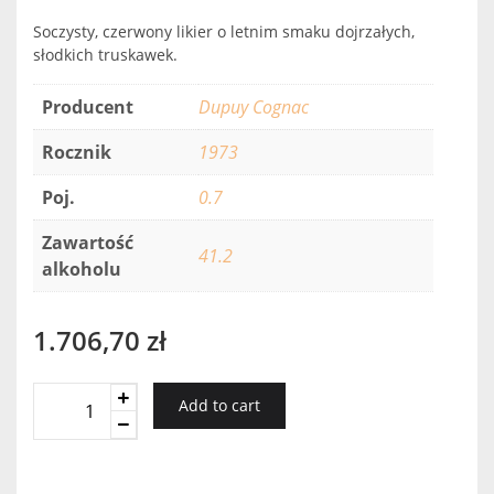
Soczysty, czerwony likier o letnim smaku dojrzałych,
słodkich truskawek.
Producent
Dupuy Cognac
Rocznik
1973
Poj.
0.7
Zawartość
41.2
alkoholu
1.706,70
zł
Dupuy
Add to cart
Cognac
Vintage
1973