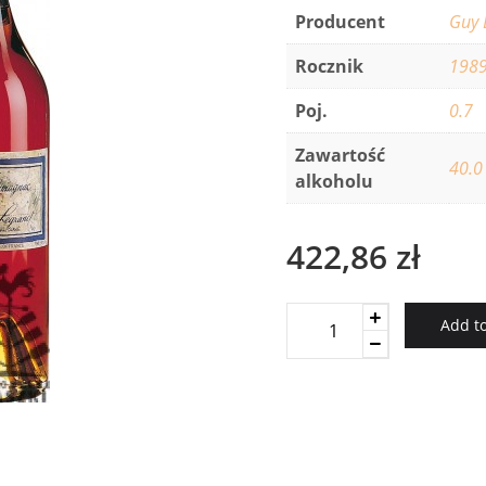
Producent
Guy 
Rocznik
198
Poj.
0.7
Zawartość
40.0
alkoholu
422,86
zł
Baron
Add to
Gaston
Legrand
1989
Armagnac
1989
quantity