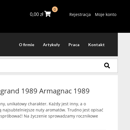
0
0,00
zł
Rejestracja
Moje konto
O firmie
Artykuły
Praca
Kontakt
egrand 1989 Armagnac 1989
y, unikatowy charakter. Każdy jest inny, a o
ą najsubtelniejsze nuty aromatów. Trudno jest opisać
y spróbować! Na życzenie sprowadzamy rocznikowe