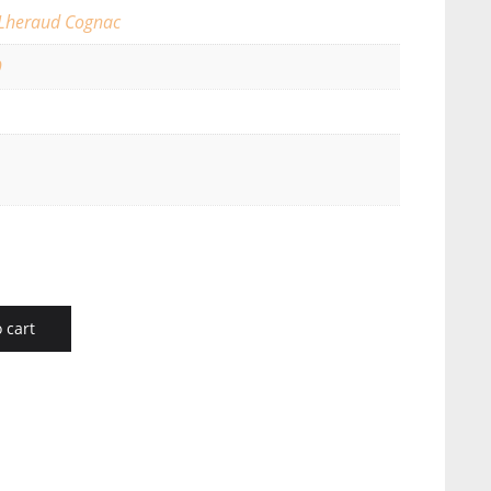
Lheraud Cognac
9
 cart