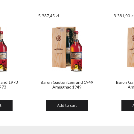
5.387,45
zł
3.381,90
z
rand 1973
Baron Gaston Legrand 1949
Baron Ga
973
Armagnac 1949
Ar
t
Add to cart