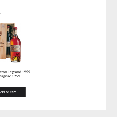
ł
ston Legrand 1959
magnac 1959
Add to cart