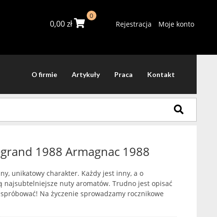
0
0,00
zł
Rejestracja
Moje konto
O firmie
Artykuły
Praca
Kontakt
egrand 1988 Armagnac 1988
y, unikatowy charakter. Każdy jest inny, a o
ą najsubtelniejsze nuty aromatów. Trudno jest opisać
y spróbować! Na życzenie sprowadzamy rocznikowe