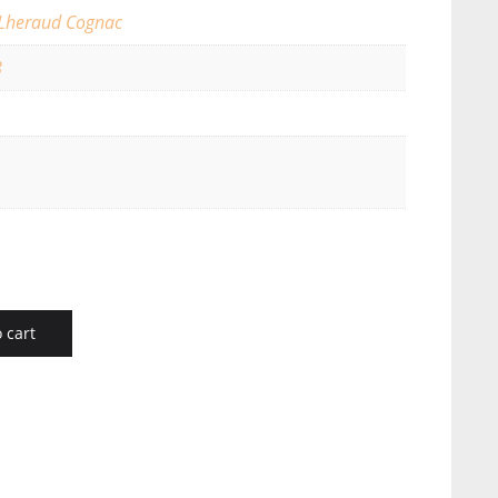
Lheraud Cognac
8
 cart