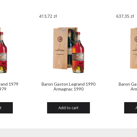
413,72
zł
637,35
zł
rand 1979
Baron Gaston Legrand 1990
Baron Ga
979
Armagnac 1990
Ar
t
Add to cart