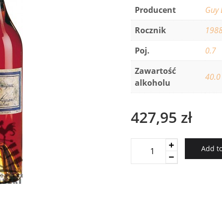
Producent
Guy 
Rocznik
198
Poj.
0.7
Zawartość
40.0
alkoholu
427,95
zł
Baron
Add to
Gaston
Legrand
1988
Armagnac
1988
quantity