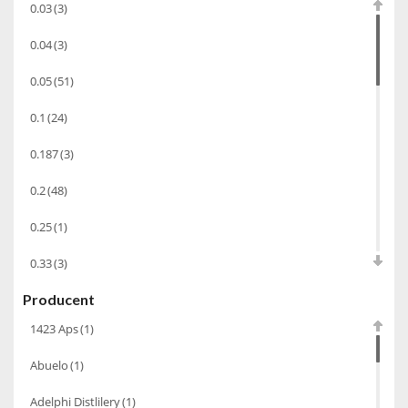
0.03
(3)
Koniak
(3)
0.04
(3)
Wino-musujace
(63)
0.05
(51)
Likier
(183)
0.1
(24)
Opakowania
(41)
Wodka
(2)
0.187
(3)
Wódka
(285)
0.2
(48)
Champagne
(63)
0.25
(1)
Cognac
(94)
0.33
(3)
Winiarki
(37)
Producent
0.35
(53)
Calvados
(40)
1423 Aps
(1)
0.375
(28)
Wino wzmacniane
(53)
Abuelo
(1)
0.5
(213)
Absynt
(8)
Adelphi Distlilery
(1)