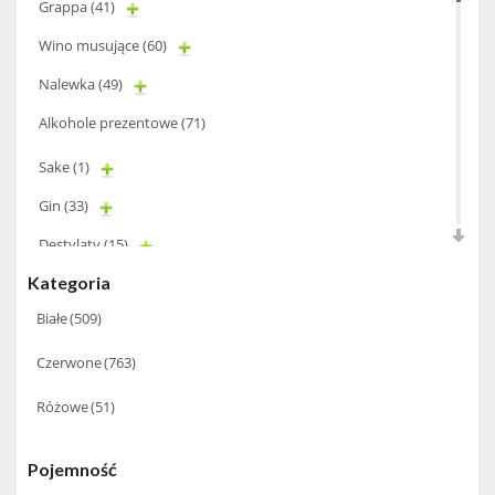
Grappa
(41)
Wino musujące
(60)
Nalewka
(49)
Alkohole prezentowe
(71)
Sake
(1)
Gin
(33)
Destylaty
(15)
Kategoria
Cava
(4)
Białe
(509)
Wino
(1266)
Czerwone
(763)
Oliwa
(1)
Whisky
(462)
Różowe
(51)
Pozostałe
(24)
Pojemność
Whiskey
(71)