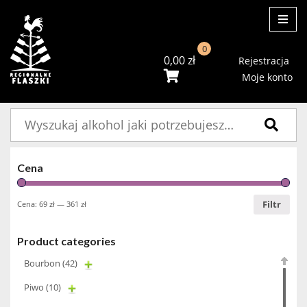
ME
0
0,00
zł
Rejestracja
Moje konto
Szukaj:
Cena
Filtr
Cena:
69 zł
—
361 zł
Product categories
Bourbon
(42)
Piwo
(10)