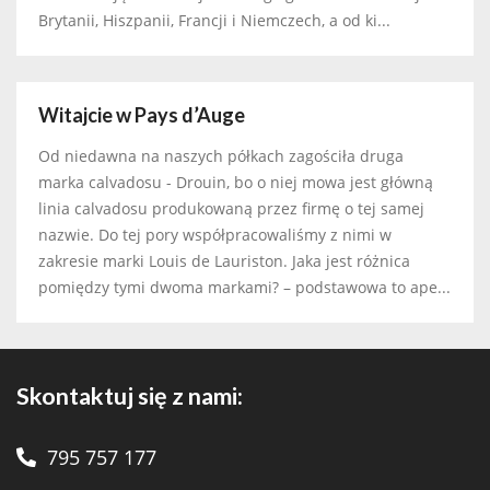
Brytanii, Hiszpanii, Francji i Niemczech, a od ki...
Witajcie w Pays d’Auge
Od niedawna na naszych półkach zagościła druga
marka calvadosu - Drouin, bo o niej mowa jest główną
linia calvadosu produkowaną przez firmę o tej samej
nazwie. Do tej pory współpracowaliśmy z nimi w
zakresie marki Louis de Lauriston. Jaka jest różnica
pomiędzy tymi dwoma markami? – podstawowa to ape...
Skontaktuj się z nami:
795 757 177