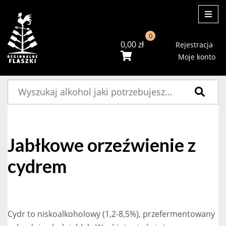
ME
0
0,00
zł
Rejestracja
Moje konto
Szukaj:
Jabłkowe orzeźwienie z
cydrem
Cydr to niskoalkoholowy (1,2-8,5%), przefermentowany