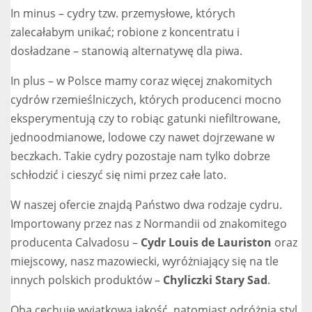
In minus – cydry tzw. przemysłowe, których
zalecałabym unikać; robione z koncentratu i
dosładzane – stanowią alternatywę dla piwa.
In plus – w Polsce mamy coraz więcej znakomitych
cydrów rzemieślniczych, których producenci mocno
eksperymentują czy to robiąc gatunki niefiltrowane,
jednoodmianowe, lodowe czy nawet dojrzewane w
beczkach. Takie cydry pozostaje nam tylko dobrze
schłodzić i cieszyć się nimi przez całe lato.
W naszej ofercie znajdą Państwo dwa rodzaje cydru.
Importowany przez nas z Normandii od znakomitego
producenta Calvadosu –
Cydr Louis de Lauriston
oraz
miejscowy, nasz mazowiecki, wyróżniający się na tle
innych polskich produktów –
Chyliczki Stary Sad
.
Oba cechuje wyjątkowa jakość, natomiast odróżnia styl.