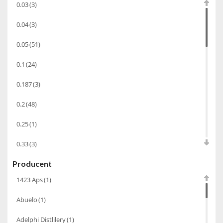
0.03
(3)
Wino wzmacniane
(53)
0.04
(3)
Absynt
(8)
0.05
(51)
Chacha Marani
(5)
0.1
(24)
Armagnac
(69)
0.187
(3)
Rum
(86)
Pastis
(3)
0.2
(48)
Miniaturki
(124)
0.25
(1)
Tequila
(26)
0.33
(3)
Brandy
(97)
Producent
0.35
(53)
Alkohole Rocznikowe
(66)
1423 Aps
(1)
0.375
(28)
Cachaca
(3)
Abuelo
(1)
0.5
(213)
Pisco
(4)
Adelphi Distlilery
(1)