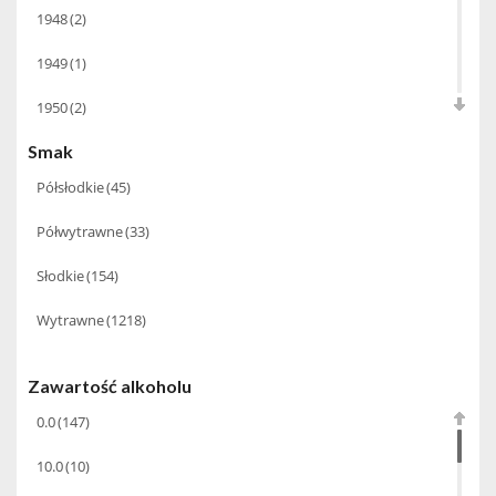
1948
(2)
Babco Europe
(22)
6.0
(4)
1949
(1)
Bacardi Martini
(20)
9.0
(1)
1950
(2)
Baldes
(6)
Smak
1952
(1)
Ballantine's
(1)
Półsłodkie
(45)
1954
(1)
Barbeito Madeira
(14)
Półwytrawne
(33)
1955
(1)
Basque
(3)
Słodkie
(154)
1956
(1)
Bastianich
(10)
Wytrawne
(1218)
1959
(1)
BBC Spirits
(1)
1960
(1)
Benriach
(15)
Zawartość alkoholu
1961
(2)
0.0
(147)
Beres Tokaji
(7)
1962
(2)
10.0
(10)
Bernard Baudry
(5)