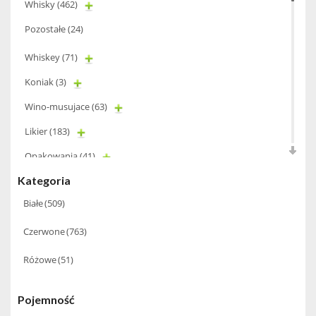
Whisky
(462)
Pozostałe
(24)
Whiskey
(71)
Koniak
(3)
Wino-musujace
(63)
Likier
(183)
Opakowania
(41)
Kategoria
Wodka
(2)
Białe
(509)
Wódka
(285)
Champagne
(63)
Czerwone
(763)
Cognac
(94)
Różowe
(51)
Winiarki
(37)
Pojemność
Calvados
(40)