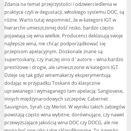
Zdania na temat przejrzystości i odzwierciedlenia w
praktyce czyli w degustacji, włoskiego systemu DOC, są
różne. Warto tutaj wspomnieć, że w kategorii IGT w
hierarchii umieszczonej dość nisko, bardzo często
pojawiają się wina wielkie. Producenci deklasują swoje
najlepsze wina, nie chcąc podporządkować się
przepisom apelacyjnym. Doskonale znane są
supertoskany, czy inaczej vino d`autore – wina bardzo
prestiżowe i drogie, ale umieszczone w kategorii IGT.
Dzieje się tak gdyż winemakerzy eksperymentują
dodając w przypadku Toskanii do klasycznie
uprawianego i wymaganego tam apelacją: Sangiovese,
innych międzynarodowych szczepów: Cabernet
Sauvignon, Syrah czy Merlot. W wyniku takich zabiegów
powstają często wina wybitne, dorównujące, czy nawet
przewyższające jakością wina DOC czy DOCG, ale nie
mogą być one jako takie sklasyfikowane. To zjawisko