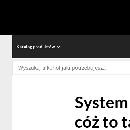
Katalog produktów
Szukaj:
System 
cóż to 