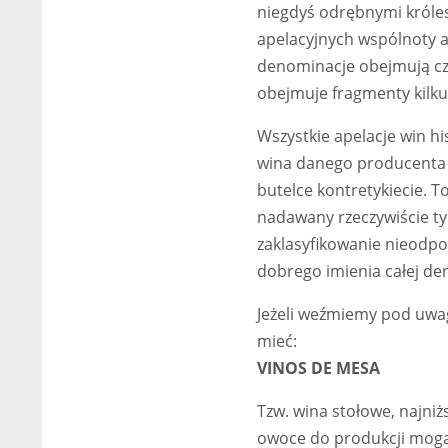
niegdyś odrębnymi króles
apelacyjnych wspólnoty 
denominacje obejmują czę
obejmuje fragmenty kilku
Wszystkie apelacje win 
wina danego producenta p
butelce kontretykiecie. T
nadawany rzeczywiście ty
zaklasyfikowanie nieodpo
dobrego imienia całej de
Jeżeli weźmiemy pod uwag
mieć:
VINOS DE MESA
Tzw. wina stołowe, najniż
owoce do produkcji mogą 