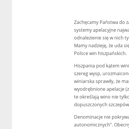
Zachęcamy Państwa do za
systemy apelacyjne najważ
odnalezienie się w nich 
Mamy nadzieję, że uda si
Polsce win hiszpańskich.
Hiszpania pod kątem win
szereg wysp, urozmaicon
winiarska sprawiły, że m
wyodrębnione apelacje (
te określają wino nie tyl
dopuszczonych szczepów, 
Denominacje nie pokrywaj
autonomicznych”. Obecny p