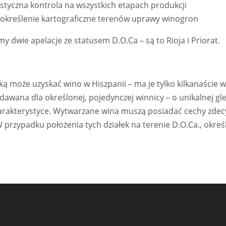
ystyczna kontrola na wszystkich etapach produkcji
określenie kartograficzne terenów uprawy winogron
y dwie apelacje ze statusem D.O.Ca – są to Rioja i Priorat.
ką może uzyskać wino w Hiszpanii – ma je tylko kilkanaście w
awana dla określonej, pojedynczej winnicy – o unikalnej gle
arakterystyce. Wytwarzane wina muszą posiadać cechy zdec
 W przypadku położenia tych działek na terenie D.O.Ca., okre