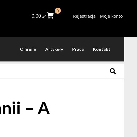
0
0,00
zł
Rejestracja
Moje konto
O firmie
Artykuły
Praca
Kontakt
nii – A