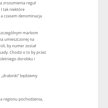
la zrozumienia reguł
 tak niektóre
a, a czasem denominacja
poszczególnym markom
na umieszczonej na
oli, by numer został
ady. Chodzi o to by przez
oletniego dorobku i
 „drabinki” będziemy
nia regionu pochodzenia,