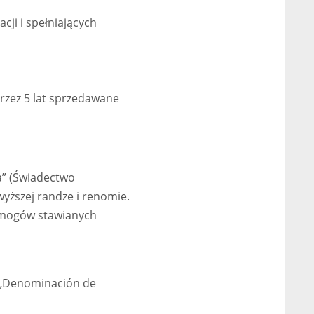
cji i spełniających
przez 5 lat sprzedawane
a” (Świadectwo
wyższej randze i renomie.
wymogów stawianych
 „Denominación de