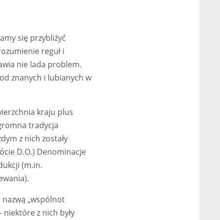
my się przybliżyć
rozumienie reguł i
awia nie lada problem.
od znanych i lubianych w
erzchnia kraju plus
gromna tradycja
dym z nich zostały
ócie D.O.) Denominacje
ukcji (m.in.
ewania).
d nazwą „wspólnot
niektóre z nich były