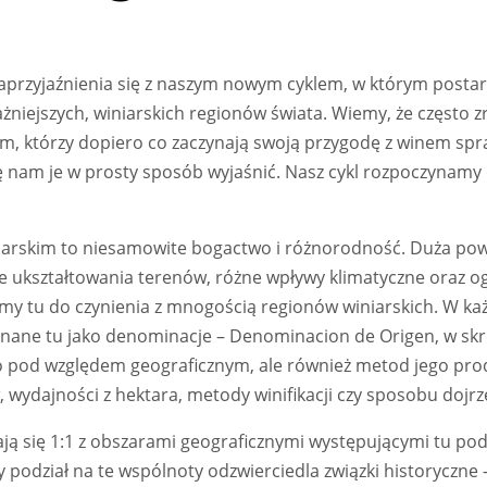
przyjaźnienia się z naszym nowym cyklem, w którym postara
niejszych, winiarskich regionów świata. Wiemy, że często z
tym, którzy dopiero co zaczynają swoją przygodę z winem spr
ę nam je w prosty sposób wyjaśnić. Nasz cykl rozpoczynamy 
iarskim to niesamowite bogactwo i różnorodność. Duża powi
e ukształtowania terenów, różne wpływy klimatyczne oraz o
amy tu do czynienia z mnogością regionów winiarskich. W każ
znane tu jako denominacje – Denominacion de Origen, w skr
ko pod względem geograficznym, ale również metod jego prod
wydajności z hektara, metody winifikacji czy sposobu dojrz
ą się 1:1 z obszarami geograficznymi występującymi tu po
odział na te wspólnoty odzwierciedla związki historyczne – 