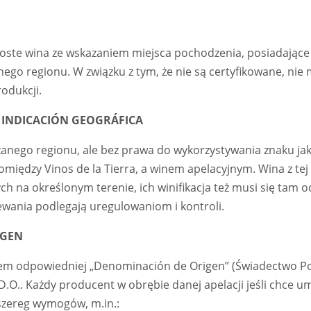
roste wina ze wskazaniem miejsca pochodzenia, posiadające
nego regionu. W związku z tym, że nie są certyfikowane, ni
odukcji.
 INDICACIÓN GEOGRÁFICA
nego regionu, ale bez prawa do wykorzystywania znaku jakiej
omiędzy Vinos de la Tierra, a winem apelacyjnym. Wina z tej
h na określonym terenie, ich winifikacja też musi się tam 
zewania podlegają uregulowaniom i kontroli.
IGEN
iem odpowiedniej „Denominación de Origen” (Świadectwo P
 D.O.. Każdy producent w obrębie danej apelacji jeśli chce um
szereg wymogów, m.in.: