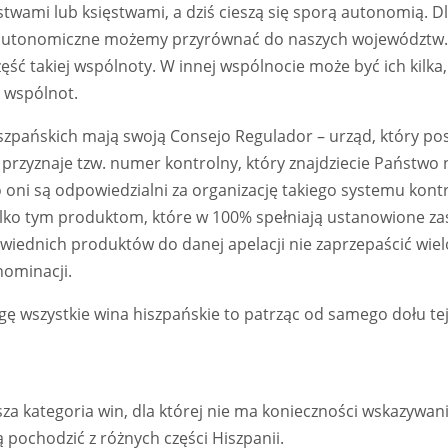
twami lub księstwami, a dziś cieszą się sporą autonomią. D
autonomiczne możemy przyrównać do naszych województw. I
ść takiej wspólnoty. W innej wspólnocie może być ich kilk
 wspólnot.
hiszpańskich mają swoją Consejo Regulador – urząd, który 
rzyznaje tzw. numer kontrolny, który znajdziecie Państwo 
o oni są odpowiedzialni za organizację takiego systemu kontr
lko tym produktom, które w 100% spełniają ustanowione zas
wiednich produktów do danej apelacji nie zaprzepaścić wiel
nominacji.
ę wszystkie wina hiszpańskie to patrząc od samego dołu tej
sza kategoria win, dla której nie ma konieczności wskazywa
pochodzić z różnych części Hiszpanii.