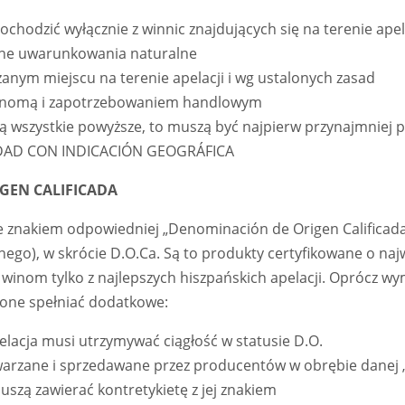
hodzić wyłącznie z winnic znajdujących się na terenie apela
ne uwarunkowania naturalne
zanym miejscu na terenie apelacji i wg ustalonych zasad
renomą i zapotrzebowaniem handlowym
nią wszystkie powyższe, to muszą być najpierw przynajmniej 
IDAD CON INDICACIÓN GEOGRÁFICA
GEN CALIFICADA
ze znakiem odpowiedniej „Denominación de Origen Calificad
ego), w skrócie D.O.Ca. Są to produkty certyfikowane o naj
 winom tylko z najlepszych hiszpańskich apelacji. Oprócz 
one spełniać dodatkowe:
pelacja musi utrzymywać ciągłość w statusie D.O.
warzane i sprzedawane przez producentów w obrębie danej
uszą zawierać kontretykietę z jej znakiem