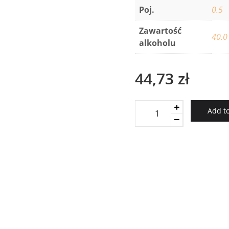
Poj.
0.5
Zawartość
40.0
alkoholu
44,73
zł
WÓDKA
Add to
NATURALNA
RÓŻANA
0,5
40%
quantity