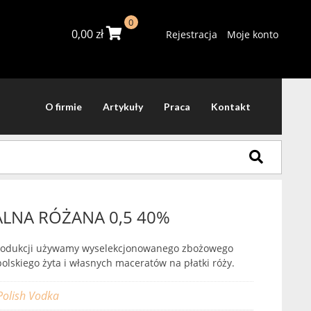
0
0,00
zł
Rejestracja
Moje konto
O firmie
Artykuły
Praca
Kontakt
LNA RÓŻANA 0,5 40%
produkcji używamy wyselekcjonowanego zbożowego
olskiego żyta i własnych maceratów na płatki róży.
Polish Vodka