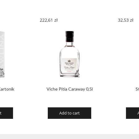
222,61
zł
32,53
zł
artonik
Viche Pitia Caraway 0,5l
S
t
Add to cart