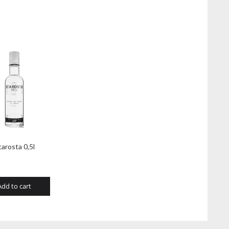
tarosta 0,5l
Add to cart