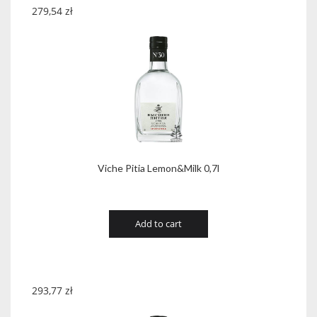
279,54
zł
Viche Pitia Lemon&Milk 0,7l
Add to cart
293,77
zł