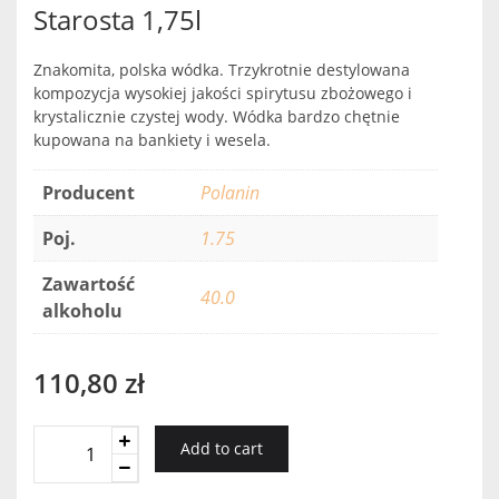
Starosta 1,75l
Znakomita, polska wódka. Trzykrotnie destylowana
kompozycja wysokiej jakości spirytusu zbożowego i
krystalicznie czystej wody. Wódka bardzo chętnie
kupowana na bankiety i wesela.
Producent
Polanin
Poj.
1.75
Zawartość
40.0
alkoholu
110,80
zł
Starosta
Add to cart
1,75l
quantity