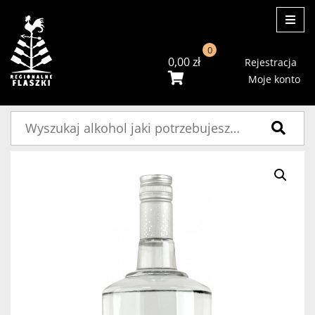
ME
0
0,00
zł
Rejestracja
Moje konto
Szukaj: