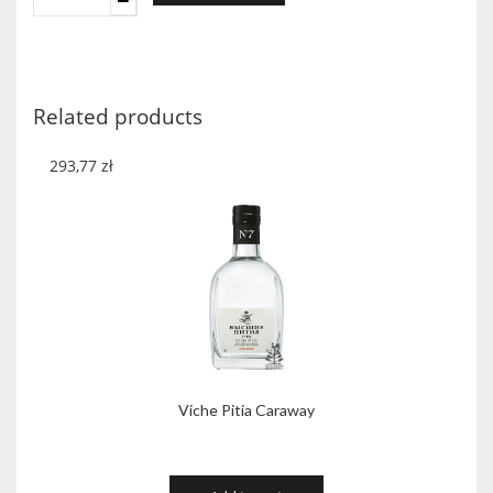
ZIEMNIACZANA
0,5
40%
quantity
Related products
293,77
zł
Viche Pitia Caraway