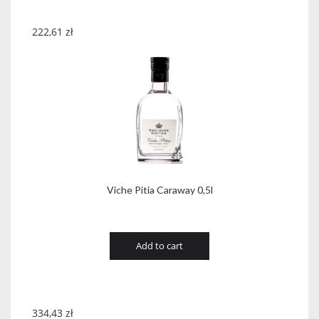
222,61
zł
Viche Pitia Caraway 0,5l
Add to cart
334,43
zł