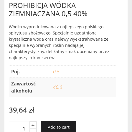
PROHIBICJA WÓDKA
ZIEMNIACZANA 0,5 40%
Wódka wyprodukowana z najlepszego polskiego
spirytusu zbożowego. Specjalnie uzdatniona,
krystaliczna woda oraz nalewy wyekstrahowane ze
specjalnie wybranych roślin nadają jej
charakterystyczny, delikatny smak doceniany przez
najlepszych koneserów.
Poj.
0.5
Zawartość
40.0
alkoholu
39,64
zł
PROHIBICJA
Add to cart
WÓDKA