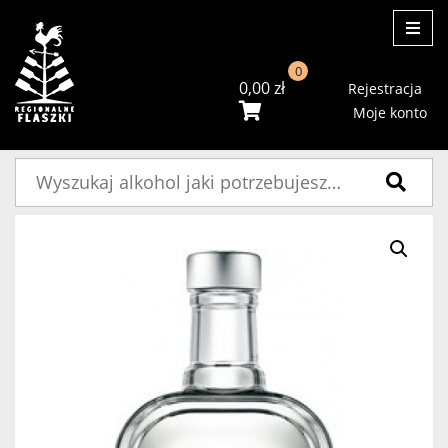
ME
0
0,00
zł
Rejestracja
Moje konto
Szukaj: