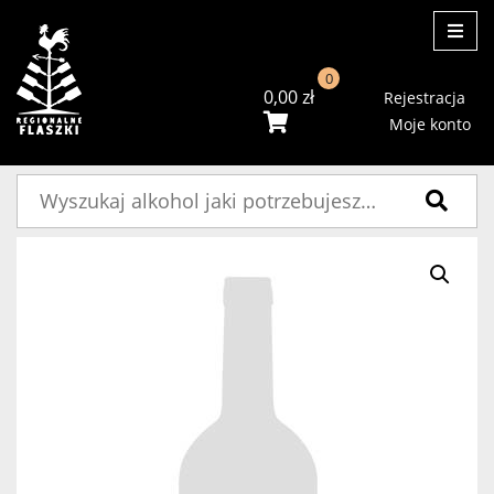
ME
0
0,00
zł
Rejestracja
Moje konto
Szukaj: