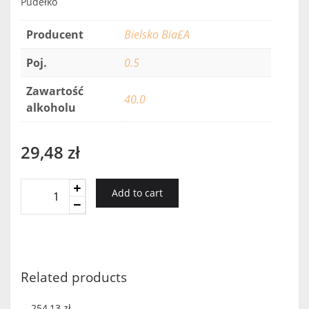
Pudełko
Producent
Bielsko Bia£A
Poj.
0.5
Zawartość
40.0
alkoholu
29,48
zł
LECĄ
Add to cart
ŻURAWIE
0,5l
quantity
Related products
254,13
zł