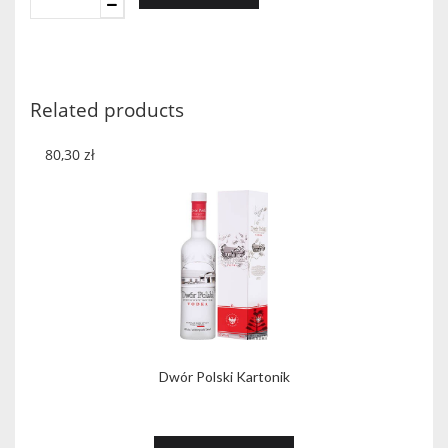
Sieraków
Ziemniak
Kosher
w
pudełku
Related products
quantity
80,30
zł
Dwór Polski Kartonik