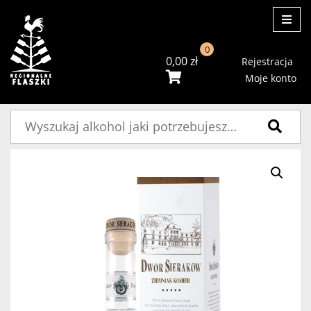
ME
0
0,00
zł
Rejestracja
Moje konto
Szukaj: