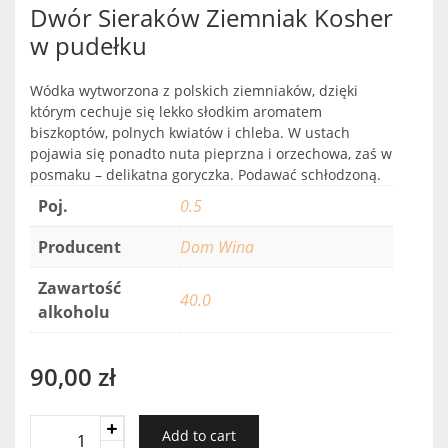
Dwór Sieraków Ziemniak Kosher
w pudełku
Wódka wytworzona z polskich ziemniaków, dzięki
którym cechuje się lekko słodkim aromatem
biszkoptów, polnych kwiatów i chleba. W ustach
pojawia się ponadto nuta pieprzna i orzechowa, zaś w
posmaku – delikatna goryczka. Podawać schłodzoną.
Poj.
0.5
Producent
Dom Wina
Zawartość
40.0
alkoholu
90,00
zł
Dwór
Add to cart