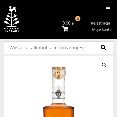
ME
0
0,00
zł
Rejestracja
Moje konto
Szukaj: