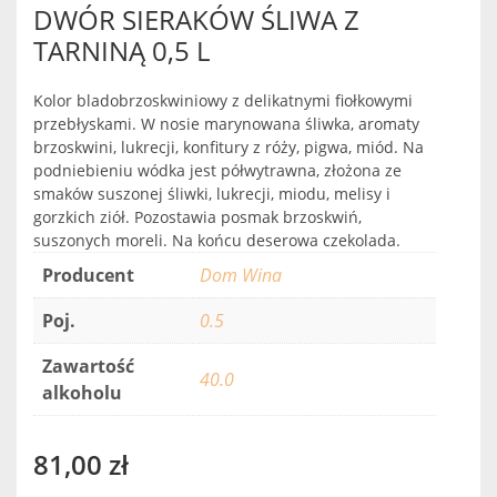
DWÓR SIERAKÓW ŚLIWA Z
TARNINĄ 0,5 L
Kolor bladobrzoskwiniowy z delikatnymi fiołkowymi
przebłyskami. W nosie marynowana śliwka, aromaty
brzoskwini, lukrecji, konfitury z róży, pigwa, miód. Na
podniebieniu wódka jest półwytrawna, złożona ze
smaków suszonej śliwki, lukrecji, miodu, melisy i
gorzkich ziół. Pozostawia posmak brzoskwiń,
suszonych moreli. Na końcu deserowa czekolada.
Producent
Dom Wina
Poj.
0.5
Zawartość
40.0
alkoholu
81,00
zł