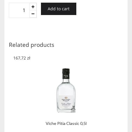
DWÓR
Add to cart
SIERAKÓW
ŚLIWA
Z
TARNINĄ
0,5
Related products
L
quantity
167,72
zł
Viche Pitia Classic 0,5l