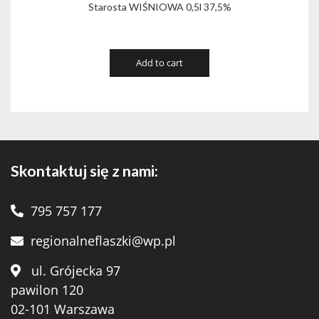
Starosta WIŚNIOWA 0,5l 37,5%
Add to cart
Skontaktuj się z nami:
795 757 177
regionalneflaszki@wp.pl
ul. Grójecka 97
pawilon 120
02-101 Warszawa