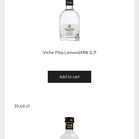
Viche Pitia Lemon&Milk 0,7l
Add to cart
39,64
zł