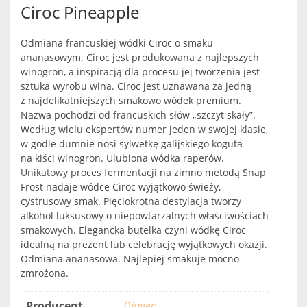
Ciroc Pineapple
Odmiana francuskiej wódki Ciroc o smaku
ananasowym. Ciroc jest produkowana z najlepszych
winogron, a inspiracją dla procesu jej tworzenia jest
sztuka wyrobu wina. Ciroc jest uznawana za jedną
z najdelikatniejszych smakowo wódek premium.
Nazwa pochodzi od francuskich słów „szczyt skały”.
Według wielu ekspertów numer jeden w swojej klasie,
w godle dumnie nosi sylwetkę galijskiego koguta
na kiści winogron. Ulubiona wódka raperów.
Unikatowy proces fermentacji na zimno metodą Snap
Frost nadaje wódce Ciroc wyjątkowo świeży,
cystrusowy smak. Pięciokrotna destylacja tworzy
alkohol luksusowy o niepowtarzalnych właściwościach
smakowych. Elegancka butelka czyni wódkę Ciroc
idealną na prezent lub celebrację wyjątkowych okazji.
Odmiana ananasowa. Najlepiej smakuje mocno
zmrożona.
Producent
Diageo