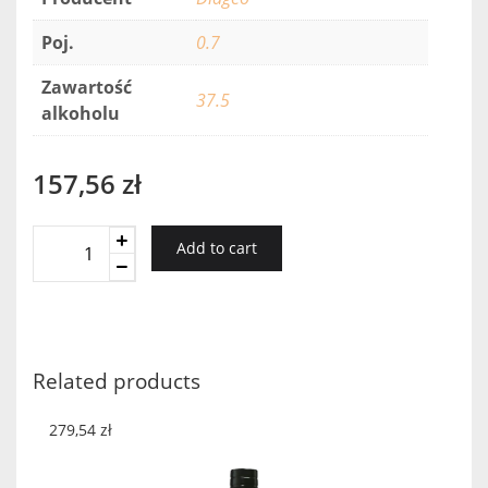
Poj.
0.7
Zawartość
37.5
alkoholu
157,56
zł
Ciroc
Add to cart
Pineapple
quantity
Related products
279,54
zł