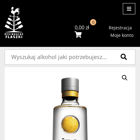
ME
0
0,00
zł
Rejestracja
Moje konto
Szukaj: