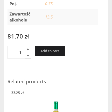
Poj.
0.75
Zawartość
13.5
alkoholu
81,70
zł
District
Add to cart
7
Pinot
Noir
quantity
Related products
33,25
zł