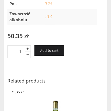
Poj.
0.75
Zawartość
13.5
alkoholu
50,35
zł
Brownstone
Add to cart
Shiraz
2016
quantity
Related products
31,35
zł