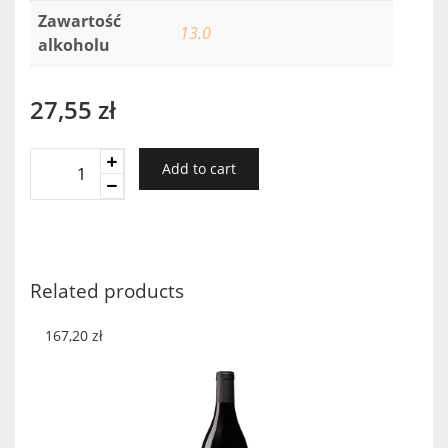
Zawartość
13.0
alkoholu
27,55
zł
VINA
Add to cart
TITO
SEMI
DULCE
ARAGONESAS
quantity
Related products
167,20
zł