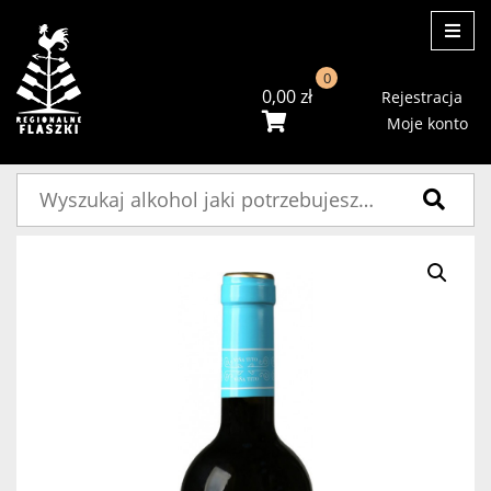
ME
0
0,00
zł
Rejestracja
Moje konto
Szukaj: