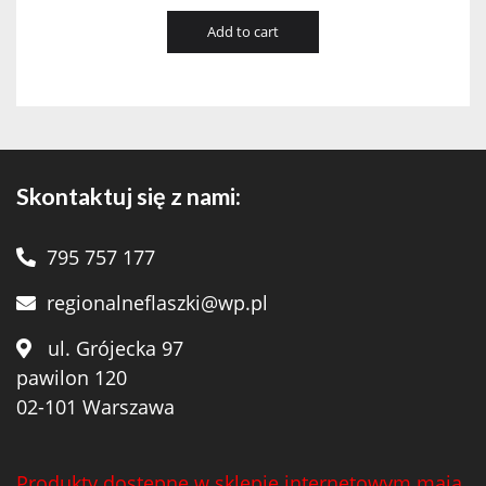
Add to cart
Skontaktuj się z nami:
795 757 177
regionalneflaszki@wp.pl
ul. Grójecka 97
pawilon 120
02-101 Warszawa
Produkty dostępne w sklepie internetowym mają