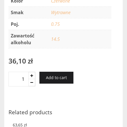
Kolor
Czerwone
Smak
Wytrawne
Poj.
0.75
Zawartość
14.5
alkoholu
36,10
zł
Pradorey
Add to cart
Tinto
Joven
Tempranillo
2017
quantity
Related products
63,65
zł