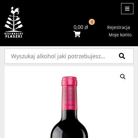
ME
0
0,00
zł
Rejestracja
Moje konto
Szukaj: