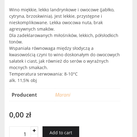
Wino miękkie, lekko landrynkowe i owocowe (jabłko,
cytryna, brzoskwinia). Jest lekkie, przystępne i
nieskomplikowane. Lekka owocowa nuta, brak
agresywnych smaków.
Dla zadeklarowanych miłośników, lekkich, półsłodkich
tonów.
Wspaniała równowaga między słodyczą a
kwasowością czyni to wino doskonałym do owocowych
sałatek i ciast, jak również do serów o wyraźnych
mocnych smakach.
Temperatura serwowania: 8-10°C
alk. 11,5% obj
Producent
Marani
0,00
zł
Marani
Add to cart