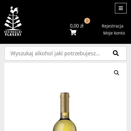
ME
0
0,00
zł
Rejestracja
Moje konto
Szukaj: