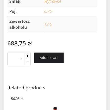
Smak
Wytrawne
Poj.
0.75
Zawartość
13.5
alkoholu
688,75
zł
Vosne
Add to cart
Romanee
1-
Er
Cru
Malcon
Related products
2014
quantity
56,05
zł