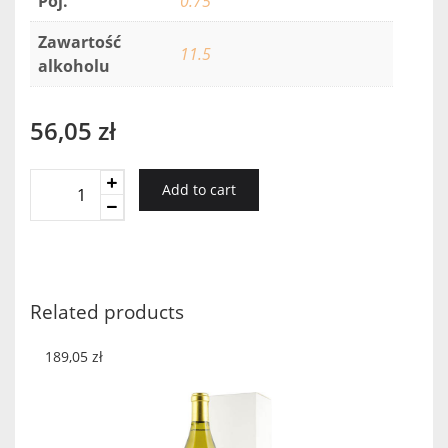
Poj.
0.75
Zawartość
11.5
alkoholu
56,05
zł
Villa
Add to cart
Dria
Petit
Manseng
Sweet
2018
Related products
quantity
189,05
zł