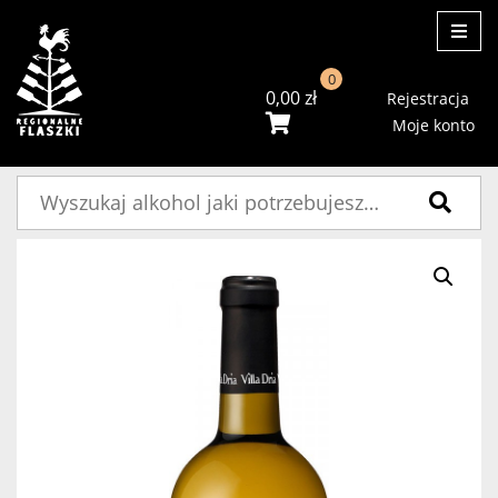
ME
0
0,00
zł
Rejestracja
Moje konto
Szukaj: