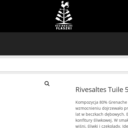
Rivesaltes Tuile
Kompozycja 80% Grenache N
wzmocnieniu dojrzewało prz
lat w beczkach dębowych. 
konfitury śliwkowej. W sma
wiśni, śliwki i czekolady.