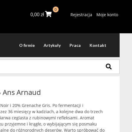
0
0,00
zł
Rejestracja
Moje konto
O firmie
Artykuły
Praca
Kontakt
 5 Ans Arnaud
oir i 20% Grenache Gris. Po fermentacji i
ez 36 miesięcy w kadziach, a kolejne dwa do trzech
Barwa ceglasta z rubinowymi refleksami. Aromat
ku przyjemne i krągłe, o wybijającym się posmaku
 Idealne do różnorodnych deserów. Warto spróbować do