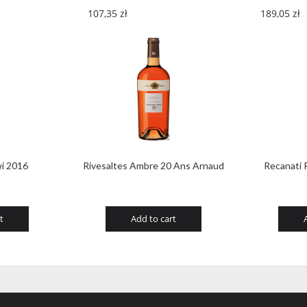
107,35
zł
189,05
zł
i 2016
Rivesaltes Ambre 20 Ans Arnaud
Recanati 
t
Add to cart