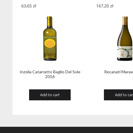
63,65
zł
167,20
zł
Inzolia Catarratto Baglio Del Sole
Recanati Maraw
2016
Add to cart
Add to car