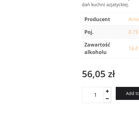
dań kuchni azjatyckiej.
Producent
Arna
Poj.
0.75
Zawartość
16.0
alkoholu
56,05
zł
Rivesaltes
Add to
Tuile
5
Ans
Arnaud
quantity