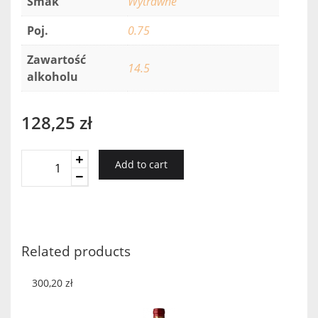
Smak
Wytrawne
Poj.
0.75
Zawartość
14.5
alkoholu
128,25
zł
Gigondas
Add to cart
Brunel
De
La
Gardine
2016
Related products
quantity
300,20
zł