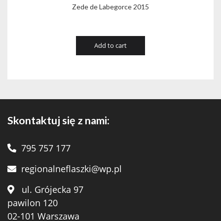
Zede de Labegorce 2015
Add to cart
Skontaktuj się z nami:
795 757 177
regionalneflaszki@wp.pl
ul. Grójecka 97
pawilon 120
02-101 Warszawa