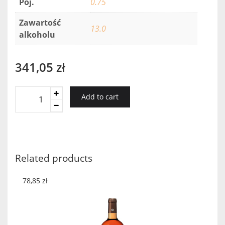
Poj.
0.75
Zawartość
13.0
alkoholu
341,05
zł
Gevrey
Add to cart
Chambertin
Les
Murots
Rouge
2016
Related products
quantity
78,85
zł