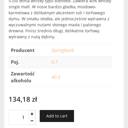
5-cio letnia whisky typu blended. Zawiera 40% whisky
single malt. W nosie bardzo gładka, miodowo-
karmelowa z delikatnym akcentem soli i torfowego
dymu. W smaku słodka, ale jednocześnie wytrawna z
wyczuwalnymi nutami słonego masła i palonego
drewna. Finisz średnio długi, delikatnie torfowy,
wytrawny z nutą dębiny.
Producent
Springbank
Poj.
0.7
Zawartość
40.0
alkoholu
134,18
zł
Campbeltown
Add to cart
Loch
5