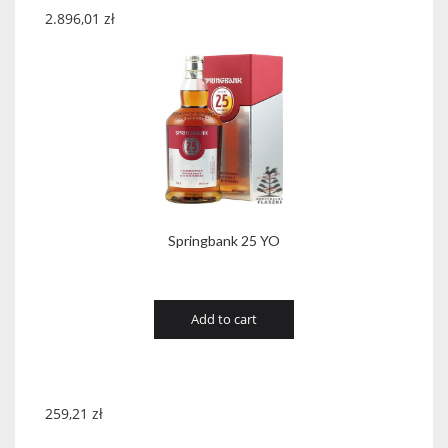
2.896,01
zł
Springbank 25 YO
Add to cart
259,21
zł