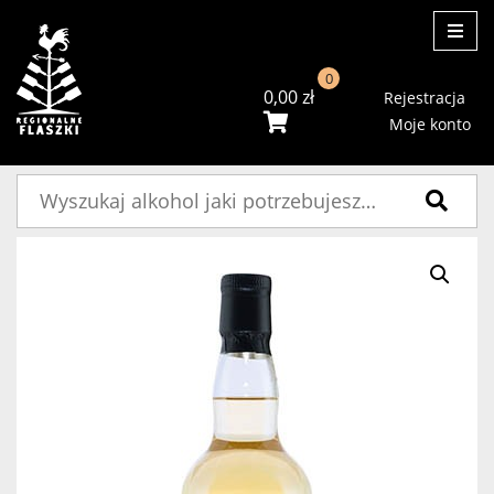
ME
0
0,00
zł
Rejestracja
Moje konto
Szukaj: