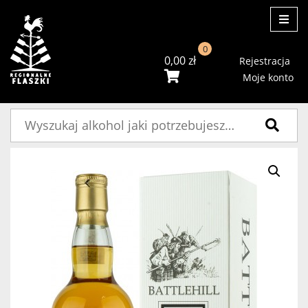
ME
0
0,00
zł
Rejestracja
Moje konto
Szukaj: