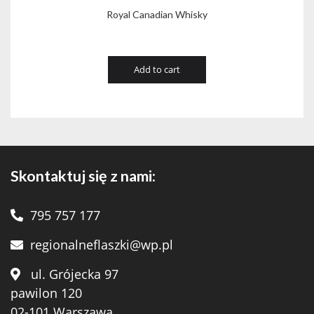
Royal Canadian Whisky
Add to cart
Skontaktuj się z nami:
795 757 177
regionalneflaszki@wp.pl
ul. Grójecka 97
pawilon 120
02-101 Warszawa