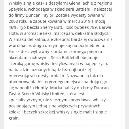
Whisky single cask z destylarni Glenallachie z regionu
Speyside, wchodząca w skład serii Battlehill należącej
do firmy Duncan Taylor. Została wydestylowana w
2008 roku, a zabutelkowana w marcu 2019 z mocą
46%. Typ beczki Sherry Butt. Ilość butelek 789. Barwa
złota, w aromacie keks, marcepan, delikatna słodycz.
W smaku delikatna, ale złożona; bardziej owocowa niż
w aromacie, długo utrzymuje się na podniebieniu.
Finisz dość wytrawny z nutami czarnego pieprzu i
akcentami ziołowymi. Seria Battlehill obejmuje
szeroką gamę whisky destylowanych w najlepszych,
najbardziej uznanych bądź też najbardziej
interesujących destylarniach. Nazwano ją tak dla
uhonorowania historycznego miejsca znajdującego
się w pobliżu Huntly. Marka należy do firmy Duncan
Taylor Scotch Whisky Limited, która jest
specjalistycznym, niezależnym sprzedawcą whisky
posiadającym jedną z największych prywatnych
kolekcji beczek szkockiej whisky single malt i single
grain.