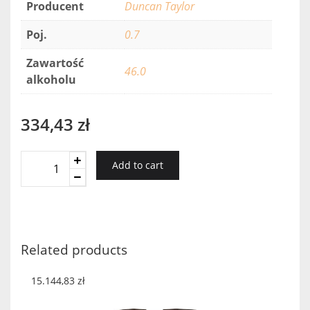
Producent
Duncan Taylor
Poj.
0.7
Zawartość
46.0
alkoholu
334,43
zł
Battlehill
Add to cart
Glenallachie
10YO
quantity
Related products
15.144,83
zł