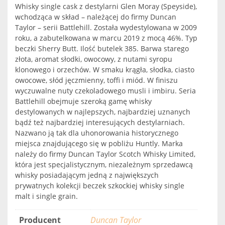
Whisky single cask z destylarni Glen Moray (Speyside),
wchodząca w skład – należącej do firmy Duncan
Taylor – serii Battlehill. Została wydestylowana w 2009
roku, a zabutelkowana w marcu 2019 z mocą 46%. Typ
beczki Sherry Butt. Ilość butelek 385. Barwa starego
złota, aromat słodki, owocowy, z nutami syropu
klonowego i orzechów. W smaku krągła, słodka, ciasto
owocowe, słód jęczmienny, toffi i miód. W finiszu
wyczuwalne nuty czekoladowego musli i imbiru. Seria
Battlehill obejmuje szeroką gamę whisky
destylowanych w najlepszych, najbardziej uznanych
bądź też najbardziej interesujących destylarniach.
Nazwano ją tak dla uhonorowania historycznego
miejsca znajdującego się w pobliżu Huntly. Marka
należy do firmy Duncan Taylor Scotch Whisky Limited,
która jest specjalistycznym, niezależnym sprzedawcą
whisky posiadającym jedną z największych
prywatnych kolekcji beczek szkockiej whisky single
malt i single grain.
Producent
Duncan Taylor