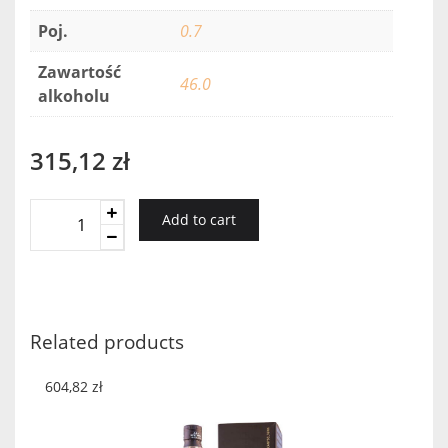
Poj.
0.7
Zawartość
46.0
alkoholu
315,12
zł
Battlehill
Add to cart
Glen
Moray
9YO
quantity
Related products
604,82
zł