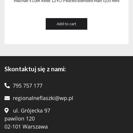
Macnair's Lum Reek 12YO Peated Blended Malt 0,05 mini
Add to cart
Skontaktuj się z nami:
795 757 177
regionalneflaszki@wp.pl
ul. Grójecka 97
pawilon 120
02-101 Warszawa