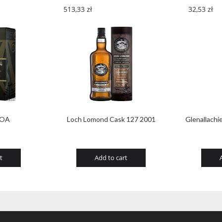
513,33
zł
32,53
zł
 OA
Loch Lomond Cask 127 2001
Glenallachi
t
Add to cart