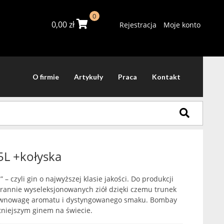
0
0,00
zł
Rejestracja
Moje konto
O firmie
Artykuły
Praca
Kontakt
5L +kołyska
– czyli gin o najwyższej klasie jakości. Do produkcji
arannie wyseleksjonowanych ziół dzięki czemu trunek
równowagę aromatu i dystyngowanego smaku. Bombay
atniejszym ginem na świecie.