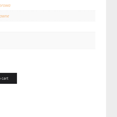
orowa
rawne
 cart