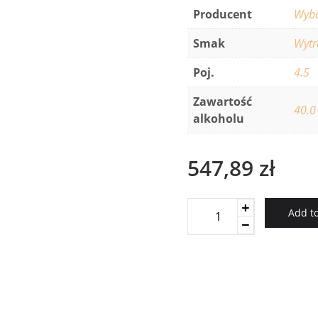
Producent
Wyb
Smak
Wyt
Poj.
4.5
Zawartość
40.0
alkoholu
547,89
zł
BALLANTINES
Add to
4,5L
+kołyska
quantity