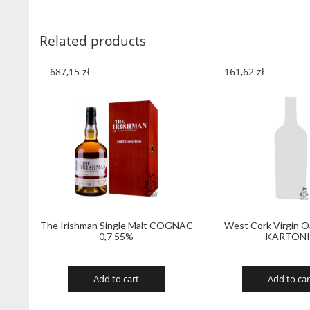
Related products
687,15
zł
161,62
zł
The Irishman Single Malt COGNAC
West Cork Virgin O
0,7 55%
KARTON
Add to cart
Add to car