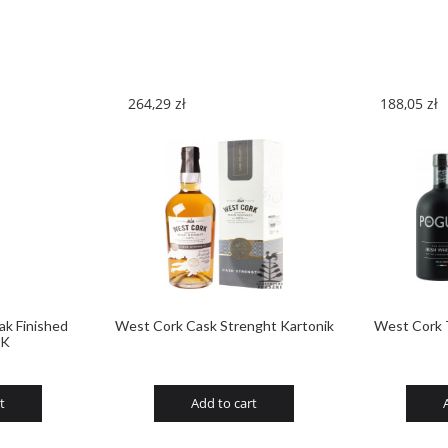
Miniaturka
quantity
264,29
zł
188,05
zł
ak Finished
West Cork Cask Strenght Kartonik
West Cork 
IK
t
Add to cart