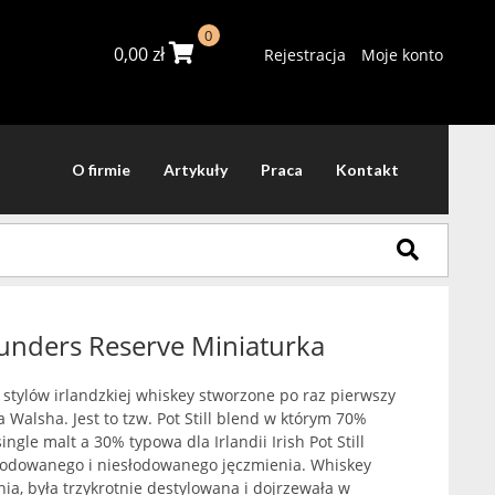
0
0,00
zł
Rejestracja
Moje konto
O firmie
Artykuły
Praca
Kontakt
unders Reserve Miniaturka
stylów irlandzkiej whiskey stworzone po raz pierwszy
Walsha. Jest to tzw. Pot Still blend w którym 70%
ngle malt a 30% typowa dla Irlandii Irish Pot Still
odowanego i niesłodowanego jęczmienia. Whiskey
ia, była trzykrotnie destylowana i dojrzewała w