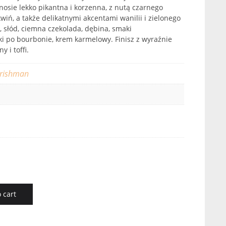
osie lekko pikantna i korzenna, z nutą czarnego
iń, a także delikatnymi akcentami wanilii i zielonego
, słód, ciemna czekolada, dębina, smaki
ki po bourbonie, krem karmelowy. Finisz z wyraźnie
 i toffi.
Irishman
 cart