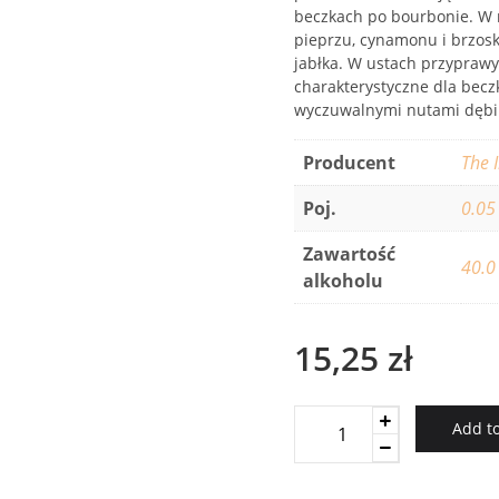
beczkach po bourbonie. W n
pieprzu, cynamonu i brzoskw
jabłka. W ustach przyprawy
charakterystyczne dla becz
wyczuwalnymi nutami dębiny
Producent
The 
Poj.
0.05
Zawartość
40.0
alkoholu
15,25
zł
The
Add to
Irishman
Founders
Reserve