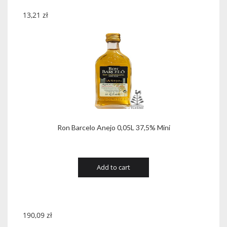
13,21
zł
Ron Barcelo Anejo 0,05L 37,5% Mini
Add to cart
190,09
zł