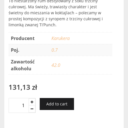
To niestarzony rum destylowany z soku trzciny
cukrowej. Ma świeży, trawiasty charakter i jest
świetny do mieszania w koktajlach – polecamy w
prostej kompozycji z syropem z trzciny cukrowej i
limonką zwanej Ti’Punch.
Producent
Karukera
Poj.
0.7
Zawartość
42.0
alkoholu
131,13
zł
Karukera
Add to cart
Rhum
Silver
quantity