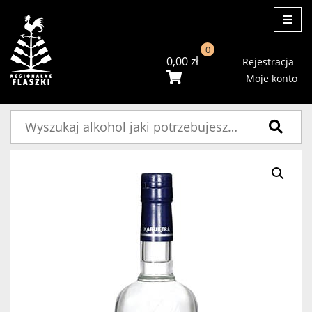
ME
0
0,00
zł
Rejestracja
Moje konto
Szukaj: